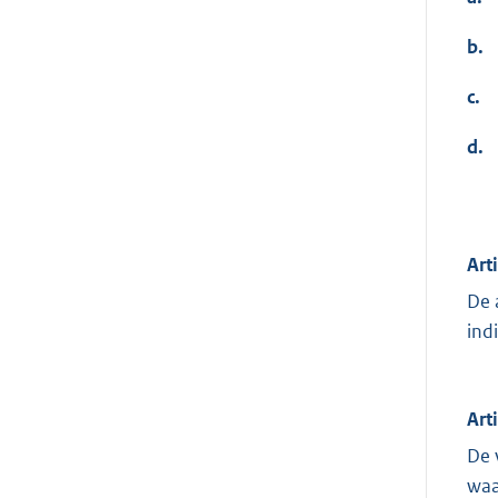
b.
c.
d.
Art
De 
ind
Art
De 
waa