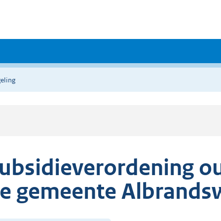
eling
ubsidieverordening o
e gemeente Albrands