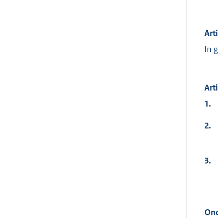
Art
In 
Art
1.
2.
3.
Ond