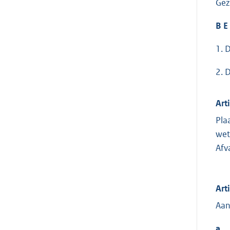
Gez
B E 
1. 
2. 
Art
Pla
wet
Afv
Art
Aan
a.