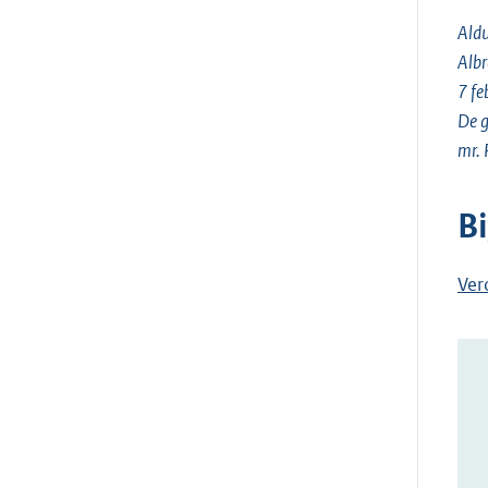
Aldu
Albr
7 fe
De g
mr. 
B
Ver