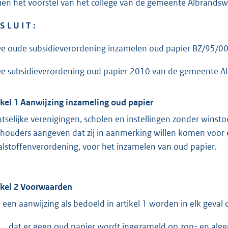
ien het voorstel van het college van de gemeente Albran
S L U I T :
De oude subsidieverordening inzamelen oud papier BZ/95/00
De subsidieverordening oud papier 2010 van de gemeente Alb
ikel 1 Aanwijzing inzameling oud papier
atselijke verenigingen, scholen en instellingen zonder wins
houders aangeven dat zij in aanmerking willen komen voor ee
alstoffenverordening, voor het inzamelen van oud papier.
ikel 2 Voorwaarden
 een aanwijzing als bedoeld in artikel 1 worden in elk gev
dat er geen oud papier wordt ingezameld op zon- en alg