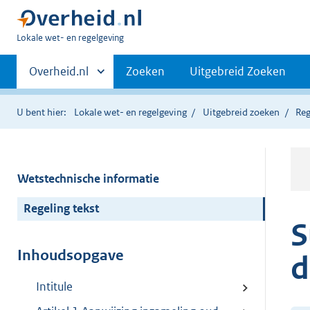
U
Lokale wet- en regelgeving
bent
Primaire
hier:
Andere
Overheid.nl
Zoeken
Uitgebreid Zoeken
sites
navigatie
binnen
U bent hier:
Lokale wet- en regelgeving
Uitgebreid zoeken
Reg
Wetstechnische informatie
Regeling tekst
S
Inhoudsopgave
d
Intitule