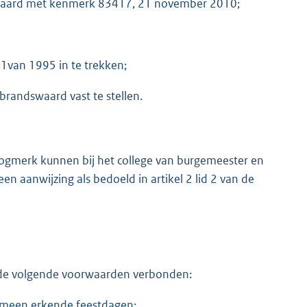
dswaard met kenmerk 83417, 21 november 2010;
1van 1995 in te trekken;
randswaard vast te stellen.
toogmerk kunnen bij het college van burgemeester en
n aanwijzing als bedoeld in artikel 2 lid 2 van de
al de volgende voorwaarden verbonden:
emeen erkende feestdagen;