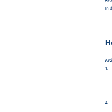
In 
H
Art
1.
2.