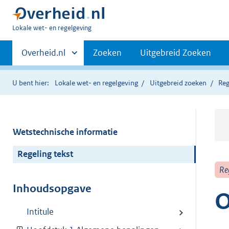
U
Lokale wet- en regelgeving
bent
Primaire
hier:
Andere
Overheid.nl
Zoeken
Uitgebreid Zoeken
sites
navigatie
binnen
U bent hier:
Lokale wet- en regelgeving
Uitgebreid zoeken
Reg
Wetstechnische informatie
Regeling tekst
Re
Inhoudsopgave
O
Intitule