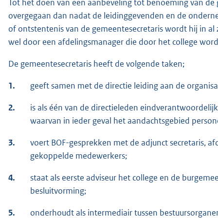
Tot het doen van een aanbeveling tot benoeming van de g
overgegaan dan nadat de leidinggevenden en de ondernemi
of ontstentenis van de gemeentesecretaris wordt hij in al
wel door een afdelingsmanager die door het college wor
De gemeentesecretaris heeft de volgende taken;
1.
geeft samen met de directie leiding aan de organisa
2.
is als één van de directieleden eindverantwoordeli
waarvan in ieder geval het aandachtsgebied persone
3.
voert BOF-gesprekken met de adjunct secretaris, a
gekoppelde medewerkers;
4.
staat als eerste adviseur het college en de burgemee
besluitvorming;
5.
onderhoudt als intermediair tussen bestuursorgane