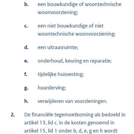
b.
een bouwkundige of woontechnische
woonvoorziening;
c.
een niet bouwkundige of niet
woontechnische woonvoorziening;
d.
een uitraasruimte;
e.
onderhoud, keuring en reparatie;
f.
tijdelijke huisvesting;
g.
huurderving;
h.
verwijderen van voorzieningen.
2.
De financiële tegemoetkoming als bedoeld in
artikel 13, lid c. in de kosten genoemd in
artikel 15, lid 1 onder b, d, e, g en h wordt