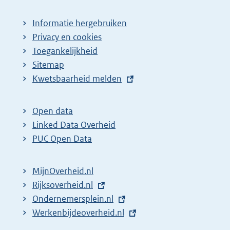
Informatie hergebruiken
Privacy en cookies
Toegankelijkheid
Sitemap
E
Kwetsbaarheid melden
x
t
Open data
e
Linked Data Overheid
r
PUC Open Data
n
e
MijnOverheid.nl
l
E
Rijksoverheid.nl
i
x
E
Ondernemersplein.nl
n
t
x
E
Werkenbijdeoverheid.nl
k
e
t
x