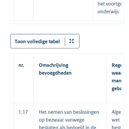
het voortgezet
onderwijs
Toon volledige tabel
n
r.
Omschrijving
Regelin
bevoegdheden
waarop
mandaat
gebase
1.17
Het nemen van beslissingen
Algeme
op bezwaar vanwege
wet
besluiten als bedoeld in de
bestuur