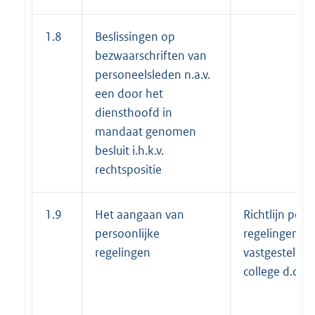
1.8
Beslissingen op
bezwaarschriften van
personeelsleden n.a.v.
een door het
diensthoofd in
mandaat genomen
besluit i.h.k.v.
rechtspositie
1.9
Het aangaan van
Richtlijn pers
persoonlijke
regelingen
regelingen
vastgesteld d
college d.d. 