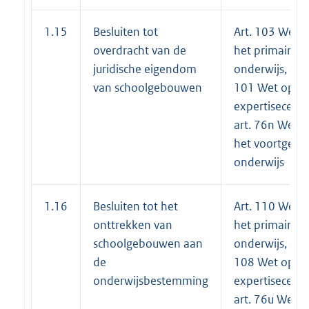
1.15
Besluiten tot
Art. 103 Wet 
overdracht van de
het primair
juridische eigendom
onderwijs, art.
van schoolgebouwen
101 Wet op d
expertisecentr
art. 76n Wet 
het voortgezet
onderwijs
1.16
Besluiten tot het
Art. 110 Wet 
onttrekken van
het primair
schoolgebouwen aan
onderwijs, art.
de
108 Wet op d
onderwijsbestemming
expertisecentr
art. 76u Wet o