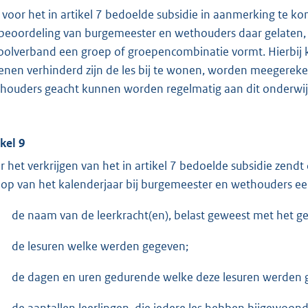
voor het in artikel 7 bedoelde subsidie in aanmerking te k
 beoordeling van burgemeester en wethouders daar gelaten, 
oolverband een groep of groepencombinatie vormt. Hierbij 
enen verhinderd zijn de les bij te wonen, worden meegereke
houders geacht kunnen worden regelmatig aan dit onderwij
ikel 9
r het verkrijgen van het in artikel 7 bedoelde subsidie zendt
oop van het kalenderjaar bij burgemeester en wethouders e
de naam van de leerkracht(en), belast geweest met het g
de lesuren welke werden gegeven;
de dagen en uren gedurende welke deze lesuren werden 
de aantallen leerlingen, die iedere les hebben bijgewoond