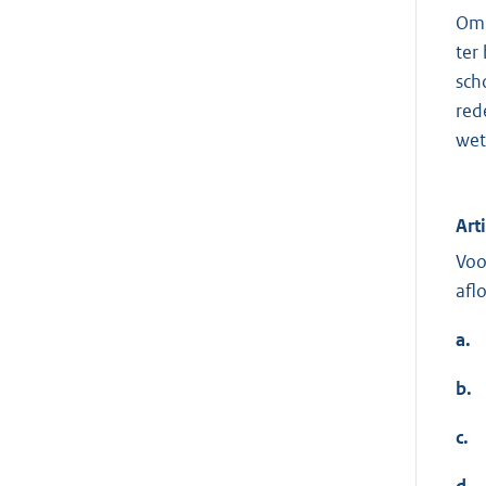
Om 
ter
sch
red
wet
Art
Voo
afl
a.
b.
c.
d.