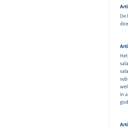
Art
De 
dir
Art
Het
sal
sal
sub
wel
in 
god
Art