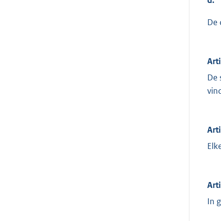
De 
Art
De 
vin
Art
Elk
Art
In 