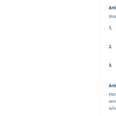
Art
Voo
1.
2.
3.
Art
Het
ver
sch