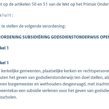
et op de artikelen 50 en 51 van de Wet op het Primair Onder
 l u i t :
t te stellen de volgende verordening:
RORDENING SUBSIDIËRING GODSDIENSTONDERWIJS OPEN
ikel 1
ikel 1
 kerkelijke gemeenten, plaatselijke kerken en rechtspersone
tuten het geven van godsdienstonderwijs ten doel stellen, al
nen burgemeester en wethouders desgevraagd, met inachtne
eentekas een subsidie verlenen voor het geven van godsdie
isscholen.