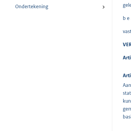
gel
Ondertekening
b e s
vas
VE
Art
Art
Aan
sta
kun
gem
bas