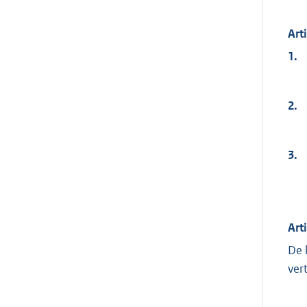
Art
1.
2.
3.
Art
De 
ver