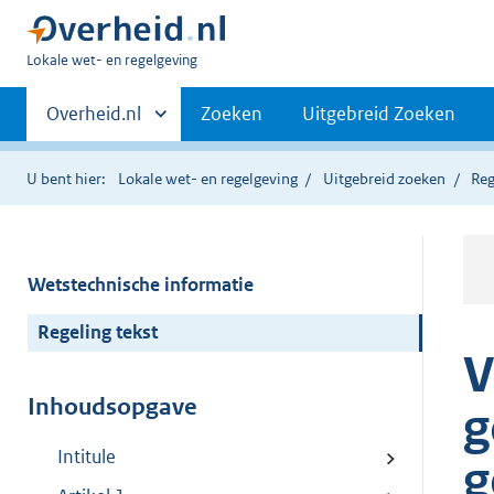
U
Lokale wet- en regelgeving
bent
Primaire
hier:
Andere
Overheid.nl
Zoeken
Uitgebreid Zoeken
sites
navigatie
binnen
U bent hier:
Lokale wet- en regelgeving
Uitgebreid zoeken
Reg
Wetstechnische informatie
Regeling tekst
V
Inhoudsopgave
g
Intitule
g