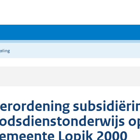
eling
erordening subsidiëri
odsdienstonderwijs o
emeente Lopik 2000