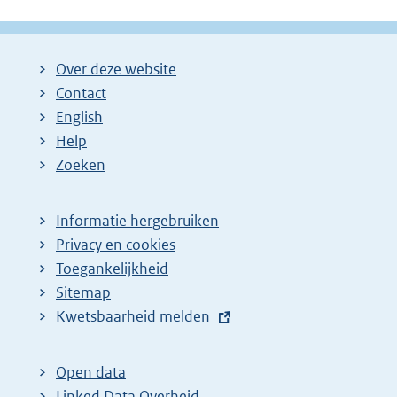
Over deze website
Contact
English
Help
Zoeken
Informatie hergebruiken
Privacy en cookies
Toegankelijkheid
Sitemap
E
Kwetsbaarheid melden
x
t
Open data
e
Linked Data Overheid