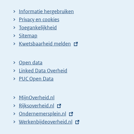
Informatie hergebruiken
Privacy en cookies
Toegankelijkheid
Sitemap
E
Kwetsbaarheid melden
x
t
Open data
e
Linked Data Overheid
r
PUC Open Data
n
e
MijnOverheid.nl
l
E
Rijksoverheid.nl
i
x
E
Ondernemersplein.nl
n
t
x
E
Werkenbijdeoverheid.nl
k
e
t
x
: