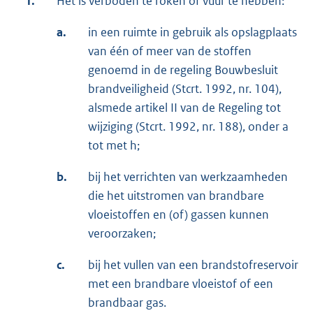
1.
Het is verboden te roken of vuur te hebben:
a.
in een ruimte in gebruik als opslagplaats
van één of meer van de stoffen
genoemd in de regeling Bouwbesluit
brandveiligheid (Stcrt. 1992, nr. 104),
alsmede artikel II van de Regeling tot
wijziging (Stcrt. 1992, nr. 188), onder a
tot met h;
b.
bij het verrichten van werkzaamheden
die het uitstromen van brandbare
vloeistoffen en (of) gassen kunnen
veroorzaken;
c.
bij het vullen van een brandstofreservoir
met een brandbare vloeistof of een
brandbaar gas.