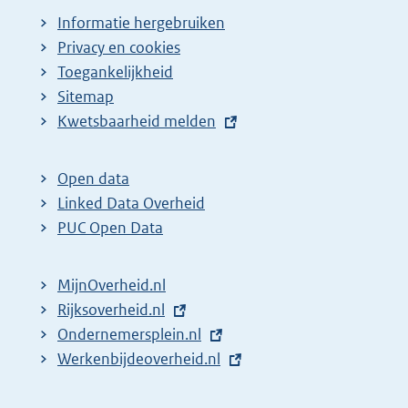
Informatie hergebruiken
Privacy en cookies
Toegankelijkheid
Sitemap
E
Kwetsbaarheid melden
x
t
Open data
e
Linked Data Overheid
r
PUC Open Data
n
e
MijnOverheid.nl
l
E
Rijksoverheid.nl
i
x
E
Ondernemersplein.nl
n
t
x
E
Werkenbijdeoverheid.nl
k
e
t
x
:
r
e
t