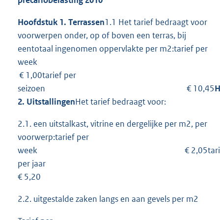
precariobelasting 2010
Hoofdstuk 1. Terrassen
1.1 Het tarief bedraagt voor
voorwerpen onder, op of boven een terras, bij
eentotaal ingenomen oppervlakte per m2:tarief per
week
€ 1,00tarief per
seizoen € 10,45
H
2. Uitstallingen
Het tarief bedraagt voor:
2.1. een uitstalkast, vitrine en dergelijke per m2, per
voorwerp:tarief per
week € 2,05tarie
per jaar
€ 5,20
2.2. uitgestalde zaken langs en aan gevels per m2