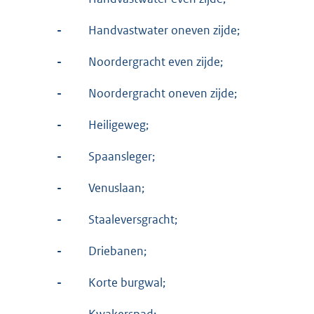
-
Handvastwater oneven zijde;
-
Noordergracht even zijde;
-
Noordergracht oneven zijde;
-
Heiligeweg;
-
Spaansleger;
-
Venuslaan;
-
Staaleversgracht;
-
Driebanen;
-
Korte burgwal;
-
Kwakerspad;