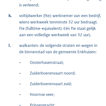
is verleend;
k.
voltijdwerker (fte): werknemer van een bedrijf,
wiens werkweek tenminste 32 uur bedraagt.
Fte (fulltime-equivalent): Eén fte staat gelijk
aan een volledige werkweek van 32 uur).
l.
walkanten: de volgende straten en wegen in
de binnenstad van de gemeente Enkhuizen:
-
Oosterhavenstraat;
-
Zuiderboerenvaart noord;
-
Zuiderboerenvaart zuid;
-
Hoornse veer;
-
Prinsengracht;