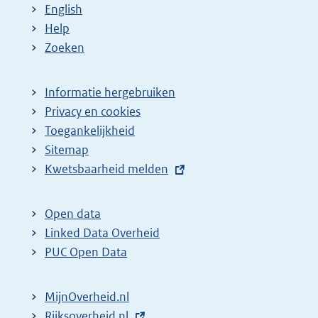
English
Help
Zoeken
Informatie hergebruiken
Privacy en cookies
Toegankelijkheid
Sitemap
E
Kwetsbaarheid melden
x
t
Open data
e
Linked Data Overheid
r
PUC Open Data
n
e
MijnOverheid.nl
l
E
Rijksoverheid.nl