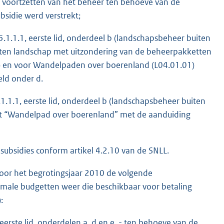
voortzetten van het beheer ten behoeve van de
sidie werd verstrekt;
 5.1.1.1, eerste lid, onderdeel b (landschapsbeheer buiten
ten landschap met uitzondering van de beheerpakketten
) en voor Wandelpaden over boerenland (L04.01.01)
eld onder d.
5.1.1.1, eerste lid, onderdeel b (landschapsbeheer buiten
et “Wandelpad over boerenland” met de aanduiding
ubsidies conform artikel 4.2.10 van de SNLL.
oor het begrotingsjaar 2010 de volgende
imale budgetten weer die beschikbaar voor betaling
:
 eerste lid, onderdelen a, d en e, - ten behoeve van de