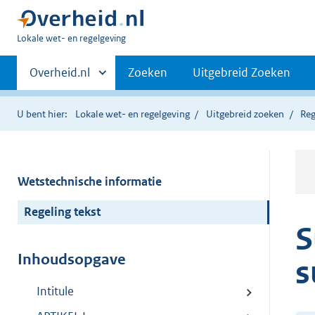
U
Lokale wet- en regelgeving
bent
Primaire
hier:
Andere
Overheid.nl
Zoeken
Uitgebreid Zoeken
sites
navigatie
binnen
U bent hier:
Lokale wet- en regelgeving
Uitgebreid zoeken
Reg
Wetstechnische informatie
Regeling tekst
S
Inhoudsopgave
s
Intitule