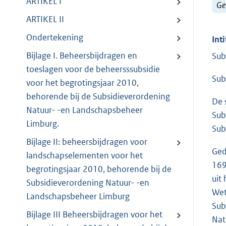
ARTIKEL I
Ge
ARTIKEL II
Ondertekening
Inti
Bijlage I. Beheersbijdragen en
Sub
toeslagen voor de beheersssubsidie
Sub
voor het begrotingsjaar 2010,
behorende bij de Subsidieverordening
De 
Natuur- -en Landschapsbeheer
Sub
Limburg.
Sub
Bijlage II: beheersbijdragen voor
Ged
landschapselementen voor het
169
begrotingsjaar 2010, behorende bij de
uit
Subsidieverordening Natuur- -en
Wet
Landschapsbeheer Limburg
Sub
Bijlage III Beheersbijdragen voor het
Nat