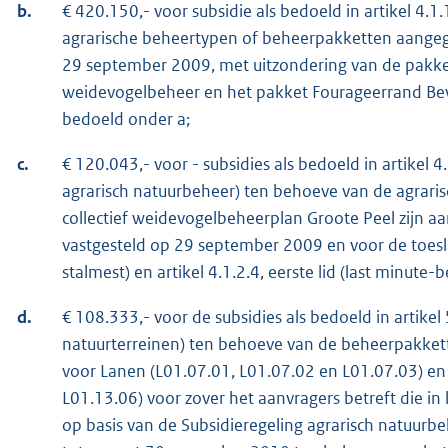
b.
€ 420.150,- voor subsidie als bedoeld in artikel 4.1
agrarische beheertypen of beheerpakketten aangege
29 september 2009, met uitzondering van de pakke
weidevogelbeheer en het pakket Fourageerrand Beve
bedoeld onder a;
c.
€ 120.043,- voor - subsidies als bedoeld in artikel 4
agrarisch natuurbeheer) ten behoeve van de agrari
collectief weidevogelbeheerplan Groote Peel zijn a
vastgesteld op 29 september 2009 en voor de toeslag
stalmest) en artikel 4.1.2.4, eerste lid (last minute-b
d.
€ 108.333,- voor de subsidies als bedoeld in artikel
natuurterreinen) ten behoeve van de beheerpakket
voor Lanen (L01.07.01, L01.07.02 en L01.07.03) en
L01.13.06) voor zover het aanvragers betreft die in 
op basis van de Subsidieregeling agrarisch natuurb