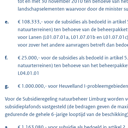
tot en met 30 november 2010 ten behoeve van het 
landschapselementen waarvoor door de minister sub
e.
€ 108.333,- voor de subsidies als bedoeld in artikel
natuurterreinen) ten behoeve van de beheerpakket
voor Lanen (L01.07.01a, L01.07.01b en L01.07.01c
voor zover het andere aanvragers betreft dan bedo
f.
€ 25.000,- voor de subsidies als bedoeld in artikel 
natuurterreinen) ten behoeve van het beheerpakk
L04.01.01
g.
€ 1.000.000,- voor Heuvelland I-probleemgebiedens
Voor de Subsidieregeling natuurbeheer Limburg worden v
subsidieplafonds vastgesteld (de bedragen geven de max
gedurende de gehele 6-jarige looptijd van de beschikking)
a.
€ 1.163.080,- voor subsidie als bedoeld in artikel 2,