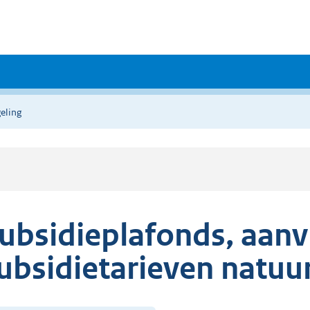
eling
ubsidieplafonds, aan
ubsidietarieven natuu