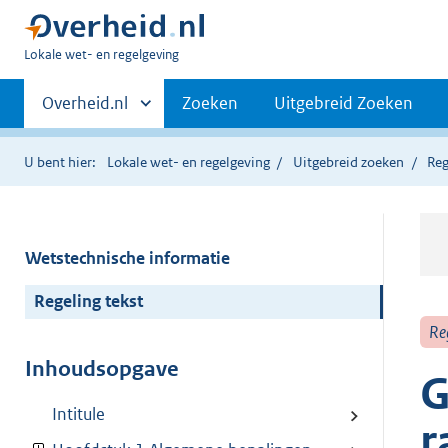
U
Lokale wet- en regelgeving
bent
Primaire
hier:
Andere
Overheid.nl
Zoeken
Uitgebreid Zoeken
sites
navigatie
binnen
U bent hier:
Lokale wet- en regelgeving
Uitgebreid zoeken
Reg
Wetstechnische informatie
Regeling tekst
Re
Inhoudsopgave
G
Intitule
r