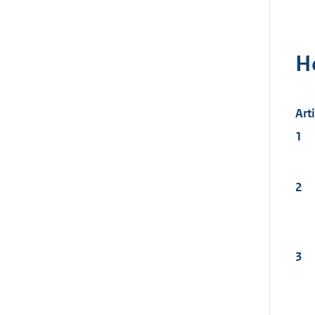
H
Art
1
2
3