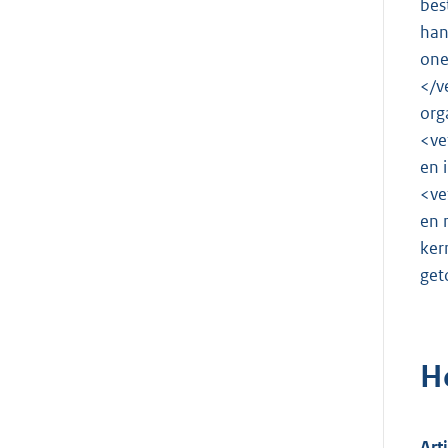
bes
han
one
</v
org
<ve
en 
<ve
en 
ker
get
H
Art