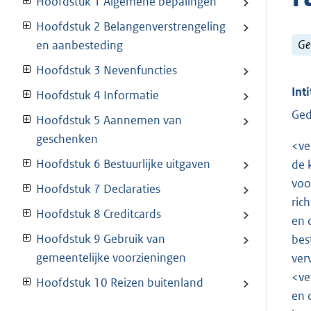
Hoofdstuk 1 Algemene bepalingen
Hoofdstuk 2 Belangenverstrengeling
Ge
en aanbesteding
Hoofdstuk 3 Nevenfuncties
Inti
Hoofdstuk 4 Informatie
Ged
Hoofdstuk 5 Aannemen van
geschenken
<ve
Hoofdstuk 6 Bestuurlijke uitgaven
de 
voo
Hoofdstuk 7 Declaraties
ric
Hoofdstuk 8 Creditcards
en 
Hoofdstuk 9 Gebruik van
bes
gemeentelijke voorzieningen
ver
<ve
Hoofdstuk 10 Reizen buitenland
en 