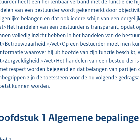
tuurder heeft een herkenbaar verband met de functie die hij
delen van een bestuurder wordt gekenmerkt door objectivit
igenlijke belangen en dat ook iedere schijn van een derge
et>Het handelen van een bestuurder is transparant, opdat o
anen volledig inzicht hebben in het handelen van de bestuu
t>Betrouwbaarheid.</vet>Op een bestuurder moet men kunne
informatie waarover hij uit hoofde van zijn functie beschikt,
t>Zorgvuldigheid.</vet>Het handelen van een bestuurder is zo
met respect worden bejegend en dat belangen van partijen
nbegrippen zijn de toetssteen voor de nu volgende gedrag
oetst kunnen worden.
oofdstuk 1 Algemene bepalinge
ikel 1