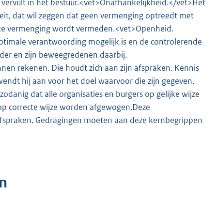
 vervult in het bestuur.<vet>Onafhankelijkheid.</vet>Het
eit, dat wil zeggen dat geen vermenging optreedt met
lijke vermenging wordt vermeden.<vet>Openheid.
ptimale verantwoording mogelijk is en de controlerende
rder en zijn beweegredenen daarbij.
n rekenen. Die houdt zich aan zijn afspraken. Kennis
 wendt hij aan voor het doel waarvoor die zijn gegeven.
danig dat alle organisaties en burgers op gelijke wijze
 op correcte wijze worden afgewogen.Deze
safspraken. Gedragingen moeten aan deze kernbegrippen
n