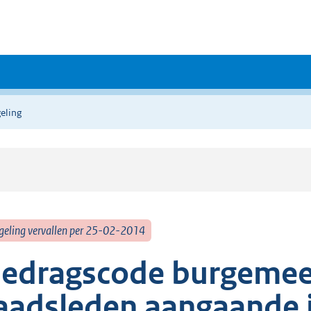
eling
geling vervallen per 25-02-2014
edragscode burgemees
aadsleden aangaande i