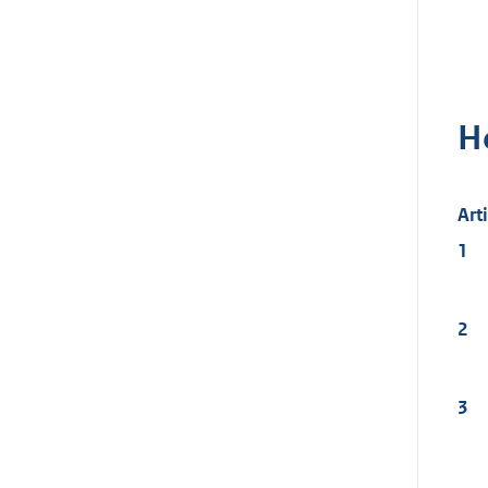
H
Art
1
2
3