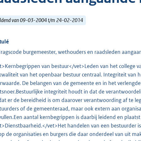
ldend van 09-03-2004 t/m 24-02-2014
tulé
ragscode burgemeester, wethouders en raadsleden aangaand
t>Kernbegrippen van bestuur</vet>Leden van het college va
kwaliteit van het openbaar bestuur centraal. Integriteit van 
rwaarde. De belangen van de gemeente en in het verlengde d
htsnoer.Bestuurlijke integriteit houdt in dat de verantwoord
dat er de bereidheid is om daarover verantwoording af te le
tuurders of de gemeenteraad, maar ook extern aan organisat
vullen.Een aantal kernbegrippen is daarbij leidend en plaatst b
t>Dienstbaarheid.</vet>Het handelen van een bestuurder is 
op de organisaties en burgers die daar onderdeel van uit m