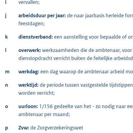
i
vervallen;
j
arbeidsduur per jaar:
de naar jaarbasis herleide fo
feestdagen;
k
dienstverband:
een aanstelling voor bepaalde of o
l
overwerk:
werkzaamheden die de ambtenaar, voor wi
dienstopdracht verricht buiten de feitelijke arbeids
m
werkdag:
een dag waarop de ambtenaar arbeid moe
n
werktijd:
de periode tussen vastgestelde tijdstipp
worden verricht;
o
uurloon:
1/156 gedeelte van het - zo nodig naar ee
ambtenaar per maand;
p
Zvw:
de Zorgverzekeringswet