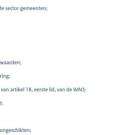
de sector gemeenten;
rwaarden;
ring;
van artikel 18, eerste lid, van de WAO;
O;
songeschikten;