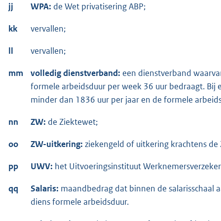
jj
WPA:
de Wet privatisering ABP;
kk
vervallen;
ll
vervallen;
mm
volledig dienstverband:
een dienstverband waarvan
formele arbeidsduur per week 36 uur bedraagt. Bij 
minder dan 1836 uur per jaar en de formele arbeid
nn
ZW:
de Ziektewet;
oo
ZW-uitkering:
ziekengeld of uitkering krachtens de
pp
UWV:
het Uitvoeringsinstituut Werknemersverzeker
qq
Salaris:
maandbedrag dat binnen de salarisschaal a
diens formele arbeidsduur.