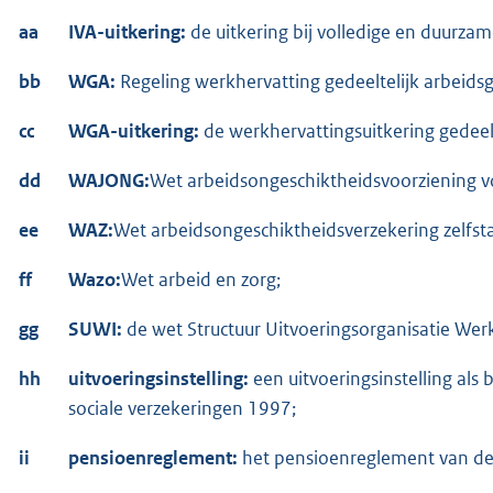
aa
IVA-uitkering:
de uitkering bij volledige en duurza
bb
WGA:
Regeling werkhervatting gedeeltelijk arbeidsg
cc
WGA-uitkering:
de werkhervattingsuitkering gedeel
dd
WAJONG:
Wet arbeidsongeschiktheidsvoorziening v
ee
WAZ:
Wet arbeidsongeschiktheidsverzekering zelfst
ff
Wazo:
Wet arbeid en zorg;
gg
SUWI:
de wet Structuur Uitvoeringsorganisatie We
hh
uitvoeringsinstelling:
een uitvoeringsinstelling als 
sociale verzekeringen 1997;
ii
pensioenreglement:
het pensioenreglement van de 