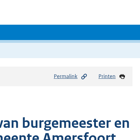
Permalink
Printen
e van burgemeester en
meente Amersfoort