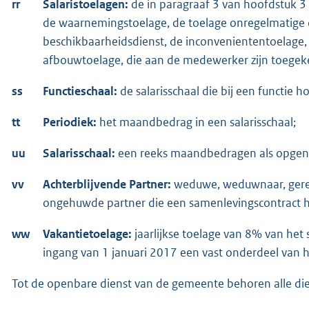
rr
Salaristoelagen:
de in paragraaf 3 van hoofdstuk 3
de waarnemingstoelage, de toelage onregelmatige d
beschikbaarheidsdienst, de inconveniententoelage,
afbouwtoelage, die aan de medewerker zijn toegek
ss
Functieschaal:
de salarisschaal die bij een functie ho
tt
Periodiek:
het maandbedrag in een salarisschaal;
uu
Salarisschaal:
een reeks maandbedragen als opgenom
vv
Achterblijvende Partner:
weduwe, weduwnaar, gereg
ongehuwde partner die een samenlevingscontract 
ww
Vakantietoelage:
jaarlijkse toelage van 8% van het 
ingang van 1 januari 2017 een vast onderdeel van h
Tot de openbare dienst van de gemeente behoren alle di