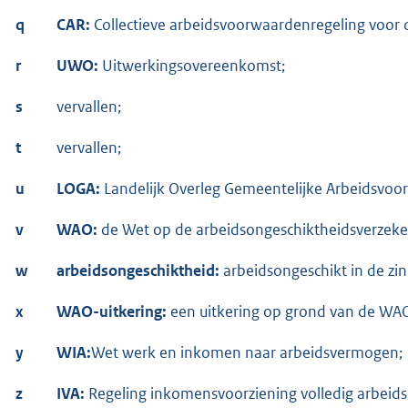
q
CAR:
Collectieve arbeidsvoorwaardenregeling voor 
r
UWO:
Uitwerkingsovereenkomst;
s
vervallen;
t
vervallen;
u
LOGA:
Landelijk Overleg Gemeentelijke Arbeidsvoo
v
WAO:
de Wet op de arbeidsongeschiktheidsverzeke
w
arbeidsongeschiktheid:
arbeidsongeschikt in de zin 
x
WAO-uitkering:
een uitkering op grond van de WA
y
WIA:
Wet werk en inkomen naar arbeidsvermogen;
z
IVA:
Regeling inkomensvoorziening volledig arbeid