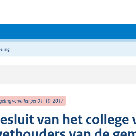
eling
geling vervallen per 01-10-2017
esluit van het colleg
ethouders van de ge