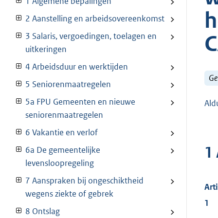
1 Algemene bepalingen
h
2 Aanstelling en arbeidsovereenkomst
C
3 Salaris, vergoedingen, toelagen en
uitkeringen
4 Arbeidsduur en werktijden
Ge
5 Seniorenmaatregelen
5a FPU Gemeenten en nieuwe
Ald
seniorenmaatregelen
6 Vakantie en verlof
1
6a De gemeentelijke
levensloopregeling
7 Aanspraken bij ongeschiktheid
Art
wegens ziekte of gebrek
1
8 Ontslag