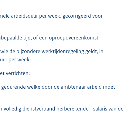
rmele arbeidsduur per week, gecorrigeerd voor
nbepaalde tijd, of een oproepovereenkomst;
e de bijzondere werktijdenregeling geldt, in
duur per week;
t verrichten;
en gedurende welke door de ambtenaar arbeid moet
n volledig dienstverband herberekende - salaris van de