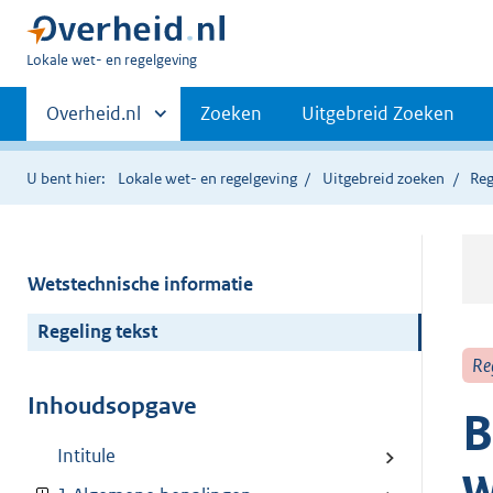
U
Lokale wet- en regelgeving
bent
Primaire
hier:
Andere
Overheid.nl
Zoeken
Uitgebreid Zoeken
sites
navigatie
binnen
U bent hier:
Lokale wet- en regelgeving
Uitgebreid zoeken
Reg
Wetstechnische informatie
Regeling tekst
Re
Inhoudsopgave
B
Intitule
w