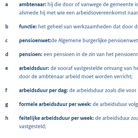
a
ambtenaar:
hij die door of vanwege de gemeente is
alsmede hij met wie een arbeidsovereenkomst naar b
b
functie:
het geheel van werkzaamheden dat door de a
c
pensioenwet:
de Algemene burgerlijke pensioenwet,
d
pensioen:
een pensioen in de zin van het pensioen
e
arbeidsduur:
de vooraf vastgestelde omvang van he
door de ambtenaar arbeid moet worden verricht;
f
arbeidsduur per dag:
de arbeidsduur zoals die voor
g
formele arbeidsduur per week:
de arbeidsduur volg
h
feitelijke arbeidsduur per week:
de arbeidsduur zoa
vastgesteld;