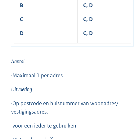
B
C, D
C
C, D
D
C, D
Aantal
·Maximaal 1 per adres
Uitvoering
·Op postcode en huisnummer van woonadres/
vestigingsadres,
·voor een ieder te gebruiken