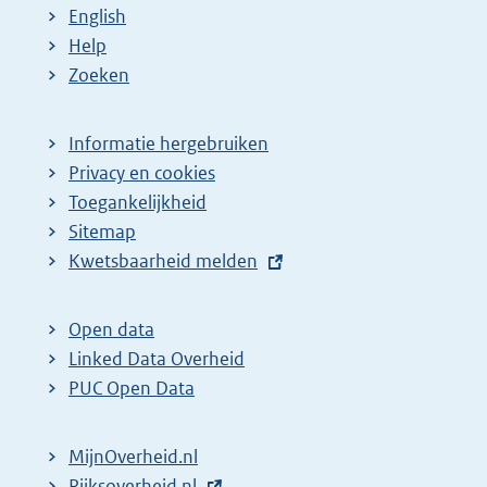
English
Help
Zoeken
Informatie hergebruiken
Privacy en cookies
Toegankelijkheid
Sitemap
E
Kwetsbaarheid melden
x
t
Open data
e
Linked Data Overheid
r
PUC Open Data
n
e
MijnOverheid.nl
l
E
Rijksoverheid.nl