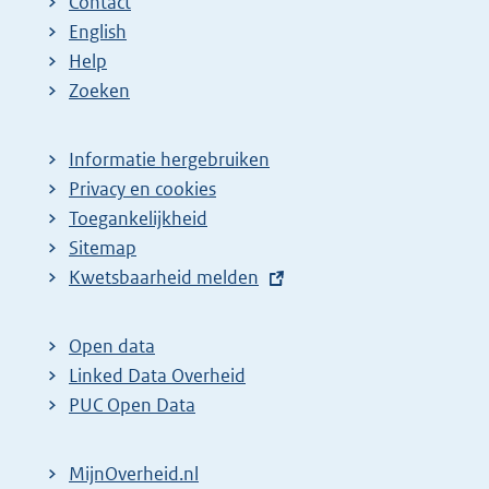
Contact
English
Help
Zoeken
Informatie hergebruiken
Privacy en cookies
Toegankelijkheid
Sitemap
E
Kwetsbaarheid melden
x
t
Open data
e
Linked Data Overheid
r
PUC Open Data
n
e
MijnOverheid.nl
l