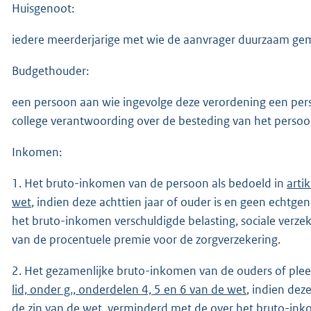
Huisgenoot:
iedere meerderjarige met wie de aanvrager duurzaam g
Budgethouder:
een persoon aan wie ingevolge deze verordening een pe
college verantwoording over de besteding van het persoo
Inkomen:
1. Het bruto-inkomen van de persoon als bedoeld in
arti
wet
, indien deze achttien jaar of ouder is en geen echtge
het bruto-inkomen verschuldigde belasting, sociale verz
van de procentuele premie voor de zorgverzekering.
2. Het gezamenlijke bruto-inkomen van de ouders of ple
lid, onder g., onderdelen 4, 5 en 6 van de wet
, indien dez
de zin van de
wet
, verminderd met de over het bruto-inko