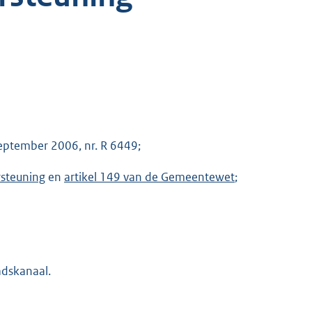
eptember 2006, nr. R 6449;
rsteuning
en
artikel 149 van de Gemeentewet
;
adskanaal.