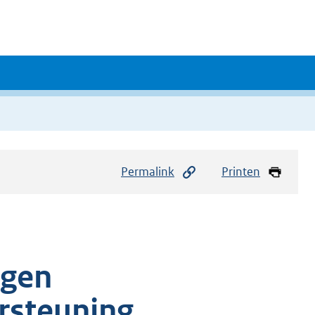
Permalink
Printen
ngen
rsteuning