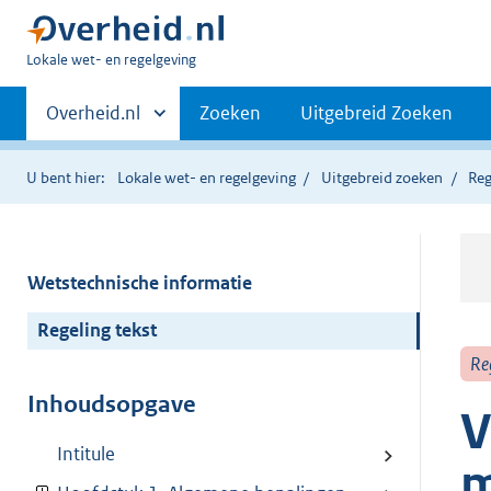
U
Lokale wet- en regelgeving
bent
Primaire
hier:
Andere
Overheid.nl
Zoeken
Uitgebreid Zoeken
sites
navigatie
binnen
U bent hier:
Lokale wet- en regelgeving
Uitgebreid zoeken
Reg
Wetstechnische informatie
Regeling tekst
Re
Inhoudsopgave
V
Intitule
m