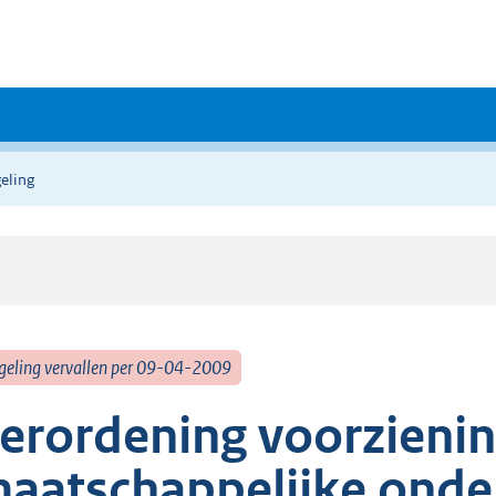
eling
geling vervallen per 09-04-2009
erordening voorzieni
aatschappelijke onde