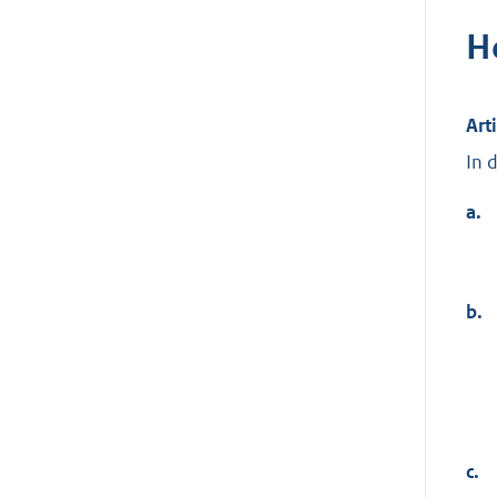
H
Art
In 
a.
b.
c.