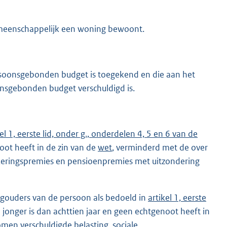
emeenschappelijk een woning bewoont.
rsoonsgebonden budget is toegekend en die aan het
nsgebonden budget verschuldigd is.
kel 1, eerste lid, onder g., onderdelen 4, 5 en 6 van de
noot heeft in de zin van de
wet
, verminderd met de over
ekeringspremies en pensioenpremies met uitzondering
egouders van de persoon als bedoeld in
artikel 1, eerste
e jonger is dan achttien jaar en geen echtgenoot heeft in
men verschuldigde belasting, sociale