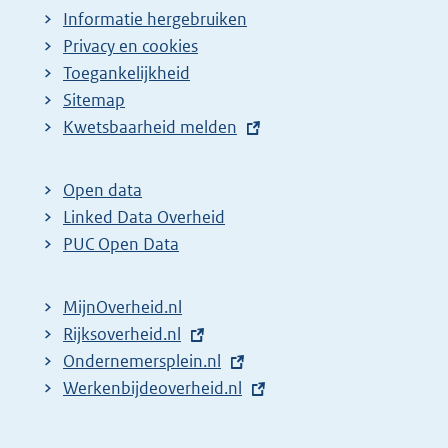
Informatie hergebruiken
Privacy en cookies
Toegankelijkheid
Sitemap
E
Kwetsbaarheid melden
x
t
Open data
e
Linked Data Overheid
r
PUC Open Data
n
e
MijnOverheid.nl
l
E
Rijksoverheid.nl
i
x
E
Ondernemersplein.nl
n
t
x
E
Werkenbijdeoverheid.nl
k
e
t
x
:
r
e
t