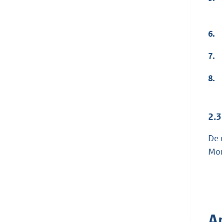
6.
7.
8.
2.
De 
Mon
A