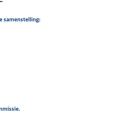
e samenstelling:
mmissie.