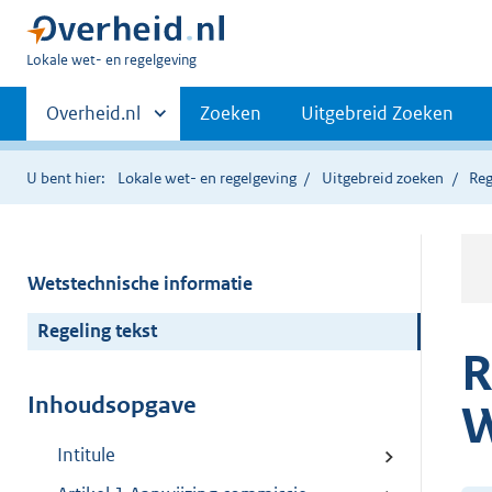
U
Lokale wet- en regelgeving
bent
Primaire
hier:
Andere
Overheid.nl
Zoeken
Uitgebreid Zoeken
sites
navigatie
binnen
U bent hier:
Lokale wet- en regelgeving
Uitgebreid zoeken
Reg
Wetstechnische informatie
Regeling tekst
R
Inhoudsopgave
W
Intitule