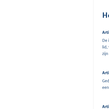
H
Arti
De 
lid
zij
Art
Ged
een
Art