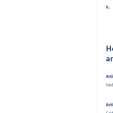
h.
H
a
Arti
Ged
Arti
Ged