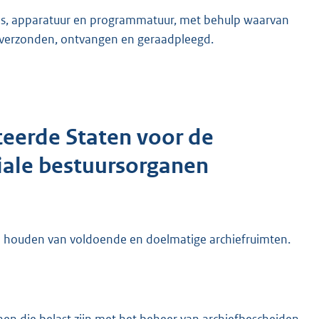
es, apparatuur en programmatuur, met behulp waarvan
 verzonden, ontvangen en geraadpleegd.
teerde Staten voor de
iale bestuursorganen
nd houden van voldoende en doelmatige archiefruimten.
n die belast zijn met het beheer van archiefbescheiden