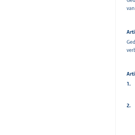
van
Arti
Ged
ver
Arti
1.
2.