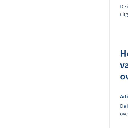
De 
uit
H
v
o
Art
De 
ove