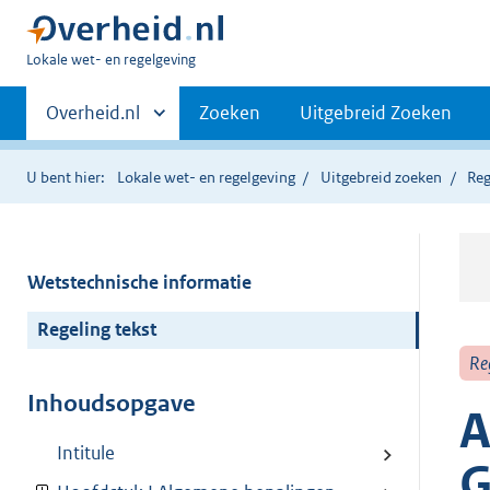
U
Lokale wet- en regelgeving
bent
Primaire
hier:
Andere
Overheid.nl
Zoeken
Uitgebreid Zoeken
sites
navigatie
binnen
U bent hier:
Lokale wet- en regelgeving
Uitgebreid zoeken
Reg
Wetstechnische informatie
Regeling tekst
Re
Inhoudsopgave
A
Intitule
G