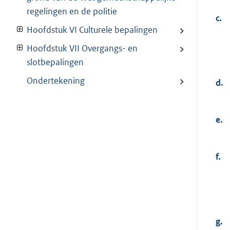
regelingen en de politie
c.
Hoofdstuk VI Culturele bepalingen
Hoofdstuk VII Overgangs- en
slotbepalingen
Ondertekening
d.
e.
f.
g.