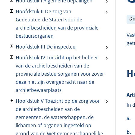
Hoofdstuk I Algemene bepalingen
Hoofdstuk II De zorg van
Ge
Gedeputeerde Staten voor de
archiefbescheiden van de provinciale
Vas
bestuursorganen
get
Hoofdstuk III De inspecteur
Hoofdstuk IV Toezicht op het beheer
van de archiefbescheiden van de
H
provinciale bestuursorganen voor zover
deze niet zijn overgebracht naar de
archiefbewaarplaats
Art
Hoofdstuk V Toezicht op de zorg voor
In 
de archiefbescheiden van de
gemeenten, de waterschappen, de
a.
lichamen of organen ingesteld op
b.
grond van de Wet gemeenschappelijke