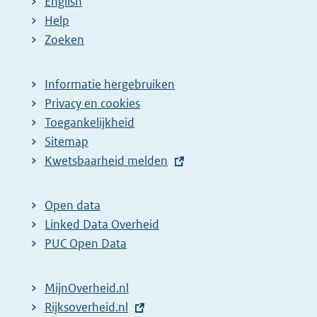
English
Help
Zoeken
Informatie hergebruiken
Privacy en cookies
Toegankelijkheid
Sitemap
E
Kwetsbaarheid melden
x
t
Open data
e
Linked Data Overheid
r
PUC Open Data
n
e
MijnOverheid.nl
l
E
Rijksoverheid.nl
i