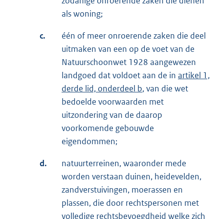
zodanige onroerende zaken die dienen
als woning;
c.
één of meer onroerende zaken die deel
uitmaken van een op de voet van de
Natuurschoonwet 1928 aangewezen
landgoed dat voldoet aan de in
artikel 1,
derde lid, onderdeel b
, van die wet
bedoelde voorwaarden met
uitzondering van de daarop
voorkomende gebouwde
eigendommen;
d.
natuurterreinen, waaronder mede
worden verstaan duinen, heidevelden,
zandverstuivingen, moerassen en
plassen, die door rechtspersonen met
volledige rechtsbevoegdheid welke zich