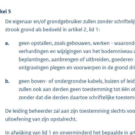
ikel 5
De eigenaar en/of grondgebruiker zullen zonder schrifte
strook grond als bedoeld in artikel 2, lid 1:
a.
geen opstallen, zoals gebouwen, werken - waaron
verhardingen en wijzigingen van het bodemniveau
beplantingen, aanbrengen of uitbreiden, goederen 
ontgravingen plegen en voorwerpen in de grond dri
b.
geen boven- of ondergrondse kabels, buizen of lei
zullen ook aan derden geen toestemming tot één of
zonder dat die derden daartoe schriftelijke toest
De leiding beheerder zal aan zijn toestemming slechts 
uitoefening van zijn opstalrecht.
In afwijking van lid 1 en onverminderd het bepaalde in a