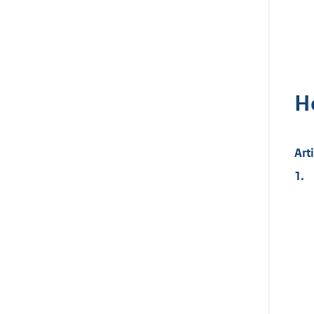
H
Art
1.