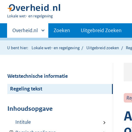
U
Lokale wet- en regelgeving
bent
Primaire
hier:
Andere
Overheid.nl
Zoeken
Uitgebreid Zoeken
sites
navigatie
binnen
U bent hier:
Lokale wet- en regelgeving
Uitgebreid zoeken
Reg
Wetstechnische informatie
Regeling tekst
Re
Inhoudsopgave
A
Intitule
o