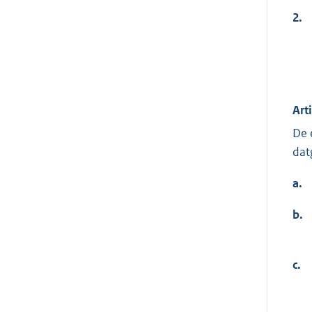
2.
Art
De 
dat
a.
b.
c.