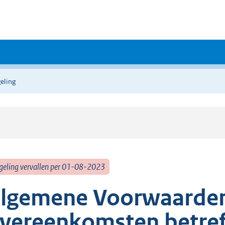
eling
geling vervallen per 01-08-2023
lgemene Voorwaarden
vereenkomsten betref