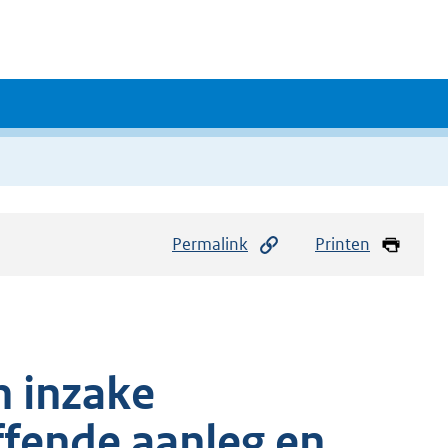
Permalink
Printen
 inzake
fende aanleg en