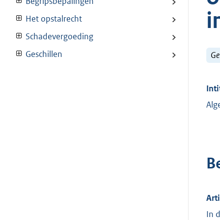
Begripsbepalingen
i
Het opstalrecht
Schadevergoeding
Geschillen
Ge
Inti
Alg
B
Art
In 