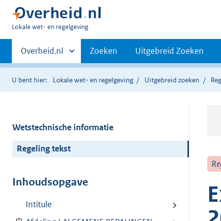
U
Lokale wet- en regelgeving
bent
Primaire
hier:
Andere
Overheid.nl
Zoeken
Uitgebreid Zoeken
sites
navigatie
binnen
U bent hier:
Lokale wet- en regelgeving
Uitgebreid zoeken
Reg
Wetstechnische informatie
Regeling tekst
Re
Inhoudsopgave
E
Intitule
2