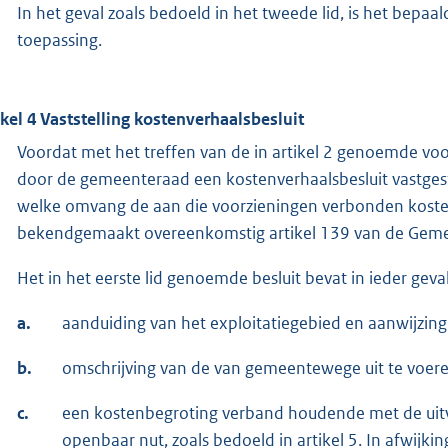
In het geval zoals bedoeld in het tweede lid, is het bepaa
toepassing.
ikel 4 Vaststelling kostenverhaalsbesluit
Voordat met het treffen van de in artikel 2 genoemde v
door de gemeenteraad een kostenverhaalsbesluit vastges
welke omvang de aan die voorzieningen verbonden kosten
bekendgemaakt overeenkomstig artikel 139 van de Gem
Het in het eerste lid genoemde besluit bevat in ieder gev
a.
aanduiding van het exploitatiegebied en aanwijzin
b.
omschrijving van de van gemeentewege uit te voer
c.
een kostenbegroting verband houdende met de uit
openbaar nut, zoals bedoeld in artikel 5. In afwijkin