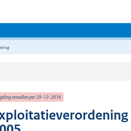
eling
geling vervallen per 29-12-2016
xploitatieverordeni
005