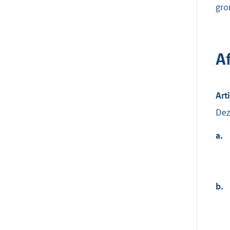
gro
A
Art
Dez
a.
b.