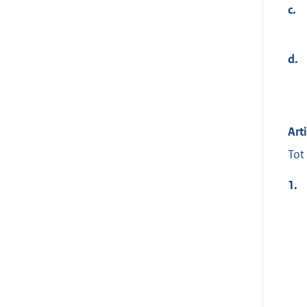
c.
d.
Art
Tot
1.