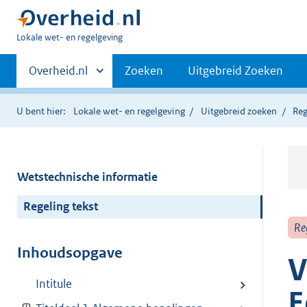
U
Lokale wet- en regelgeving
bent
Primaire
hier:
Andere
Overheid.nl
Zoeken
Uitgebreid Zoeken
sites
navigatie
binnen
U bent hier:
Lokale wet- en regelgeving
Uitgebreid zoeken
Reg
Wetstechnische informatie
Regeling tekst
Re
Inhoudsopgave
V
Intitule
E