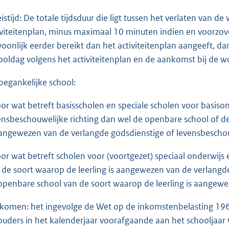
Reistijd: De totale tijdsduur die ligt tussen het verlaten van
iviteitenplan, minus maximaal 10 minuten indien en voorzov
oonlijk eerder bereikt dan het activiteitenplan aangeeft, dan 
ooldag volgens het activiteitenplan en de aankomst bij de w
Toegankelijke school:
oor wat betreft basisscholen en speciale scholen voor basiso
ensbeschouwelijke richting dan wel de openbare school of de
aangewezen van de verlangde godsdienstige of levensbeschou
oor wat betreft scholen voor (voortgezet) speciaal onderwijs 
 de soort waarop de leerling is aangewezen van de verlangde
openbare school van de soort waarop de leerling is aangewe
Inkomen: het ingevolge de Wet op de inkomstenbelasting 196
ouders in het kalenderjaar voorafgaande aan het schooljaar