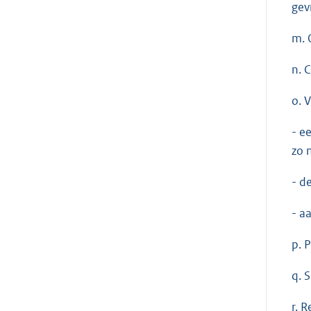
gev
m. 
n. 
o. 
- e
zo 
- d
- a
p. 
q. 
r. 