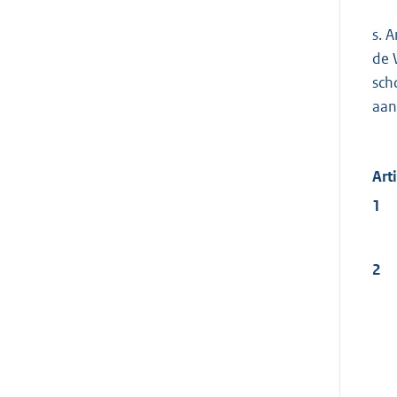
s. 
de 
sch
aan
Art
1
2