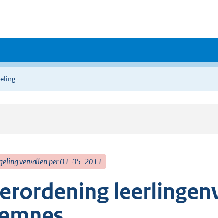
eling
geling vervallen per 01-05-2011
erordening leerlinge
emnes