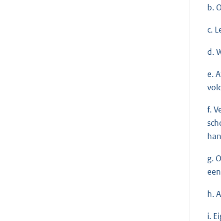
b. 
c. 
d. 
e. 
vol
f. 
sch
han
g. 
een
h. 
i. 