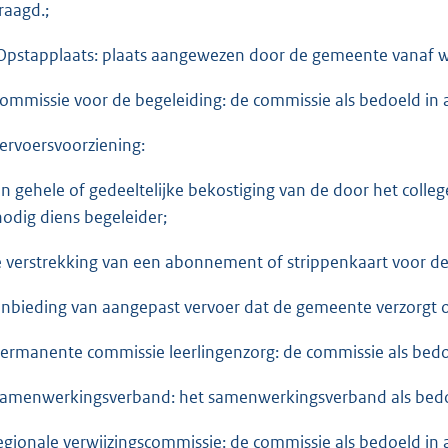
raagd.;
Opstapplaats: plaats aangewezen door de gemeente vanaf wa
Commissie voor de begeleiding: de commissie als bedoeld in 
Vervoersvoorziening:
en gehele of gedeeltelijke bekostiging van de door het colle
nodig diens begeleider;
e verstrekking van een abonnement of strippenkaart voor de l
anbieding van aangepast vervoer dat de gemeente verzorgt o
Permanente commissie leerlingenzorg: de commissie als bedoe
Samenwerkingsverband: het samenwerkingsverband als bedoel
Regionale verwijzingscommissie: de commissie als bedoeld in 