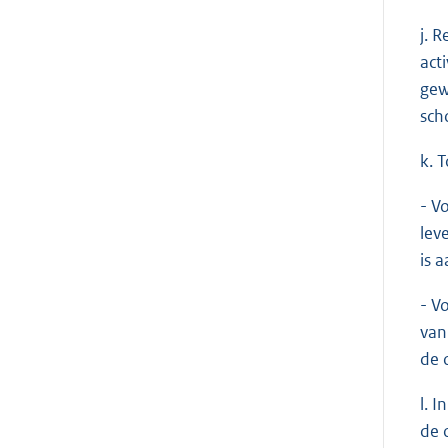
j. 
act
gew
sch
k. 
- V
lev
is 
- V
van
de 
l. 
de 