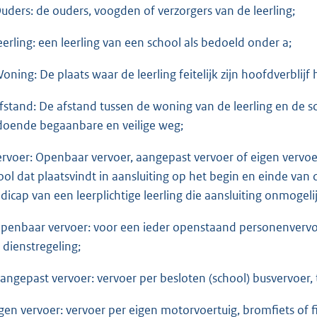
Ouders: de ouders, voogden of verzorgers van de leerling;
Leerling: een leerling van een school als bedoeld onder a;
Woning: De plaats waar de leerling feitelijk zijn hoofdverblijf 
Afstand: De afstand tussen de woning van de leerling en de s
doende begaanbare en veilige weg;
Vervoer: Openbaar vervoer, aangepast vervoer of eigen vervo
ool dat plaatsvindt in aansluiting op het begin en einde van 
dicap van een leerplichtige leerling die aansluiting onmogeli
Openbaar vervoer: voor een ieder openstaand personenvervoer
 dienstregeling;
Aangepast vervoer: vervoer per besloten (school) busvervoer, t
Eigen vervoer: vervoer per eigen motorvoertuig, bromfiets of fi