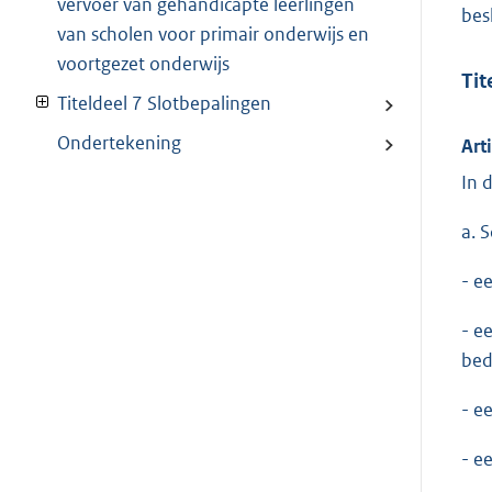
vervoer van gehandicapte leerlingen
bes
van scholen voor primair onderwijs en
voortgezet onderwijs
Tit
Titeldeel 7 Slotbepalingen
Ondertekening
Art
In 
a. 
- e
- e
bed
- e
- e