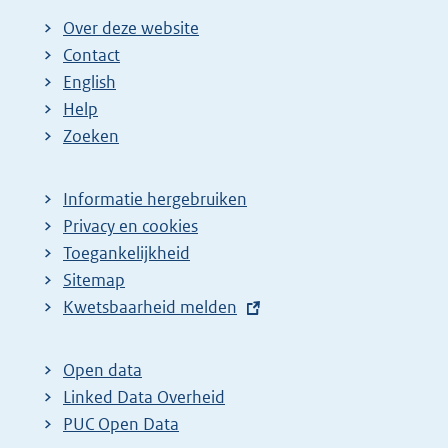
Over deze website
Contact
English
Help
Zoeken
Informatie hergebruiken
Privacy en cookies
Toegankelijkheid
Sitemap
E
Kwetsbaarheid melden
x
t
Open data
e
Linked Data Overheid
r
PUC Open Data
n