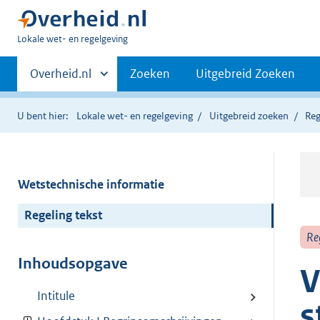
U
Lokale wet- en regelgeving
bent
Primaire
hier:
Andere
Overheid.nl
Zoeken
Uitgebreid Zoeken
sites
navigatie
binnen
U bent hier:
Lokale wet- en regelgeving
Uitgebreid zoeken
Reg
Wetstechnische informatie
Regeling tekst
Re
Inhoudsopgave
V
Intitule
s