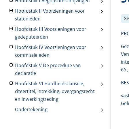
Hoofdstuk I Begripsomschrijvingen
Hoofdstuk II Voorzieningen voor
Ge
statenleden
Hoofdstuk III Voorzieningen voor
PRO
gedeputeerden
Gez
Hoofdstuk IV Voorzieningen voor
Ver
commissieleden
int
Hoofdstuk V De procedure van
65,
declaratie
BES
Hoofdstuk VI Hardheidsclausule,
citeertitel, intrekking, overgangsrecht
vas
en inwerkingtreding
Gel
Ondertekening