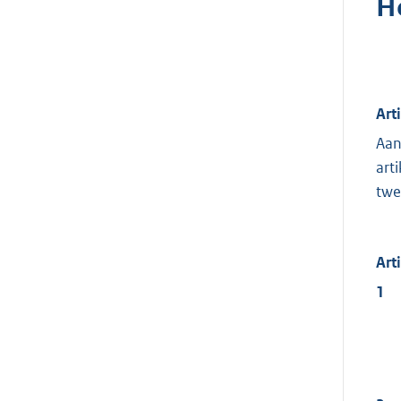
H
Art
Aan
art
twe
Art
1