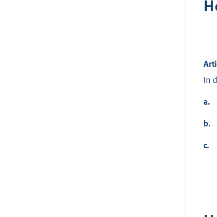
H
Art
In 
a.
b.
c.