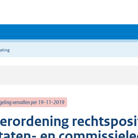
eling
geling vervallen per 19-11-2019
erordening rechtsposi
taten- en commissiel