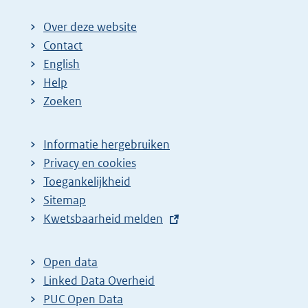
Over deze website
Contact
English
Help
Zoeken
Informatie hergebruiken
Privacy en cookies
Toegankelijkheid
Sitemap
E
Kwetsbaarheid melden
x
t
Open data
e
Linked Data Overheid
r
PUC Open Data