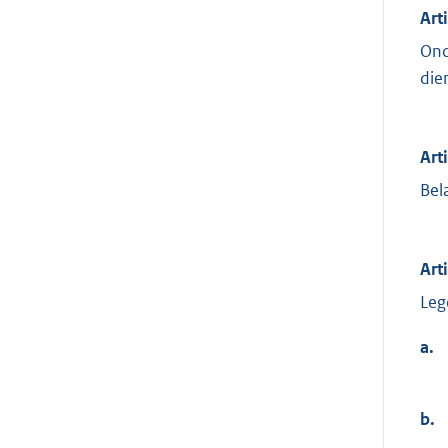
Art
Ond
die
Art
Bel
Art
Leg
a.
b.