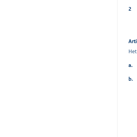
2
Art
Het
a.
b.