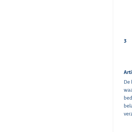
3
Art
De 
waa
bed
bel
ver