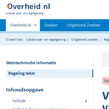
U
Lokale wet- en regelgeving
bent
Primaire
hier:
Andere
Overheid.nl
Zoeken
Uitgebreid Zoeken
sites
navigatie
binnen
U bent hier:
Lokale wet- en regelgeving
Uitgebreid zoeken
Reg
Wetstechnische informatie
Regeling tekst
Re
Inhoudsopgave
V
Intitule
v