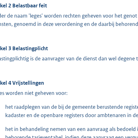
ikel 2 Belastbaar feit
er de naam 'leges' worden rechten geheven voor het genot
nsten, genoemd in deze verordening en de daarbij behorende
ikel 3 Belastingplicht
astingplichtig is de aanvrager van de dienst dan wel degene 
ikel 4 Vrijstellingen
es worden niet geheven voor:
het raadplegen van de bij de gemeente berustende registe
kadaster en de openbare registers door ambtenaren in de 
het in behandeling nemen van een aanvraag als bedoeld i
behorende tarieventabel, indien deze aanvraag een verg