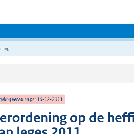
eling
geling vervallen per 16-12-2011
erordening op de heff
an leges 2011