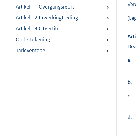
Ver
Artikel 11 Overgangsrecht
Artikel 12 Inwerkingtreding
(Le
Artikel 13 Citeertitel
Art
Ondertekening
Dez
Tarieventabel 1
a.
b.
c.
d.