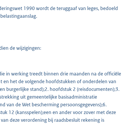
orderingswet 1990 wordt de teruggaaf van leges, bedoeld
 belastingaanslag.
dien de wijzigingen:
 die in werking treedt binnen drie maanden na de officiële
nt en het de volgende hoofdstukken of onderdelen van
kten burgerlijke stand);2. hoofdstuk 2 (reisdocumenten);3.
strekking uit gemeentelijke basisadministratie
ond van de Wet bescherming persoonsgegevens);6.
stuk 12 (kansspelen);een en ander voor zover met deze
ng van deze verordening bij raadsbesluit rekening is