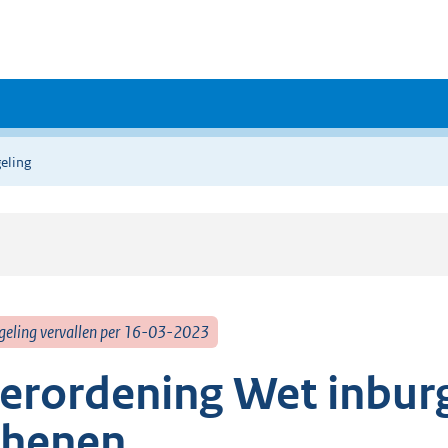
eling
geling vervallen per 16-03-2023
erordening Wet inbur
henen