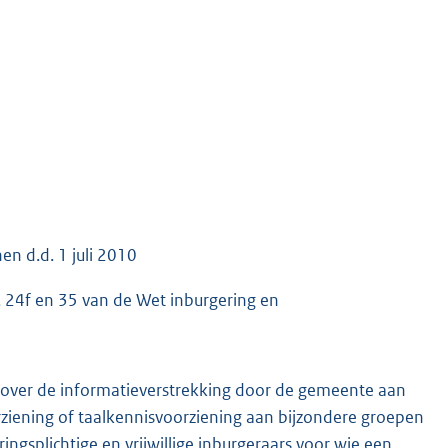
n d.d. 1 juli 2010
lid, 24f en 35 van de Wet inburgering en
n over de informatieverstrekking door de gemeente aan
rziening of taalkennisvoorziening aan bijzondere groepen
ingsplichtige en vrijwillige inburgeraars voor wie een