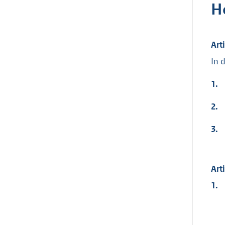
H
Art
In 
1.
2.
3.
Art
1.