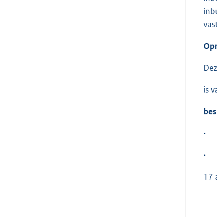
inb
vas
Opm
Dez
is v
bes
·
·
17 