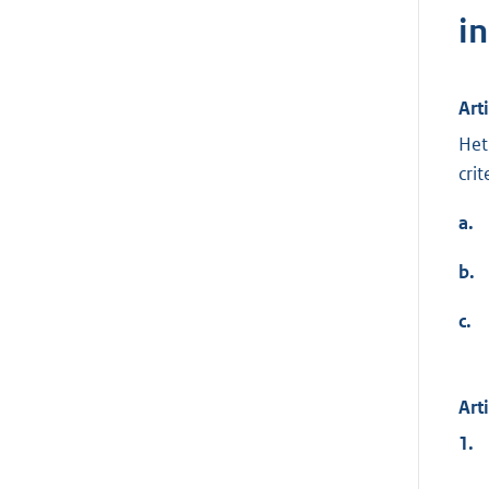
i
Art
Het
crit
a.
b.
c.
Art
1.