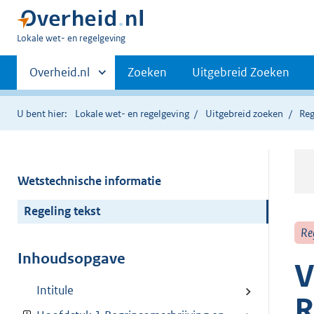
U
Lokale wet- en regelgeving
bent
Primaire
hier:
Andere
Overheid.nl
Zoeken
Uitgebreid Zoeken
sites
navigatie
binnen
U bent hier:
Lokale wet- en regelgeving
Uitgebreid zoeken
Reg
Wetstechnische informatie
Regeling tekst
Re
Inhoudsopgave
V
Intitule
R