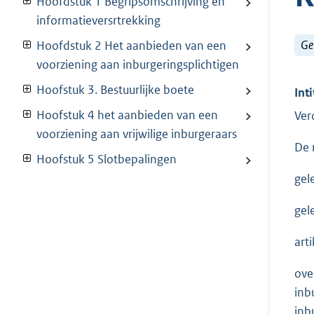
Hoofdstuk 1 Begripsomschrijving en
informatieversrtrekking
Ge
Hoofdstuk 2 Het aanbieden van een
voorziening aan inburgeringsplichtigen
Hoofstuk 3. Bestuurlijke boete
Inti
Hoofstuk 4 het aanbieden van een
Ver
voorziening aan vrijwilige inburgeraars
De 
Hoofstuk 5 Slotbepalingen
gel
gel
arti
ove
inb
inb