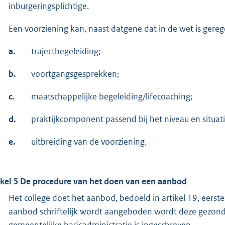
inburgeringsplichtige.
Een voorziening kan, naast datgene dat in de wet is gere
a.
trajectbegeleiding;
b.
voortgangsgesprekken;
c.
maatschappelijke begeleiding/lifecoaching;
d.
praktijkcomponent passend bij het niveau en situati
e.
uitbreiding van de voorziening.
ikel 5 De procedure van het doen van een aanbod
Het college doet het aanbod, bedoeld in artikel 19, eerste 
aanbod schriftelijk wordt aangeboden wordt deze gezonde
gemeentelijke basisadministratie is ingeschreven.