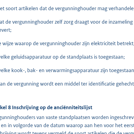
het soort artikelen dat de vergunninghouder mag verhandel
dat de vergunninghouder zelf zorg draagt voor de inzameling e
evert;
de wijze waarop de vergunninghouder zijn elektriciteit betrekt
welke geluidsapparatuur op de standplaats is toegestaan;
welke kook-, bak- en verwarmingsapparatuur zijn toegestaan
Aan de vergunning wordt een middel ter identificatie gehecht
ikel 8 Inschrijving op de anciënniteitslijst
gunninghouders van vaste standplaatsen worden ingeschre
 en in volgorde van de datum waarop aan hen voor het eerst 
chrijving wordt tevens vermeld de soort artikelen die de v