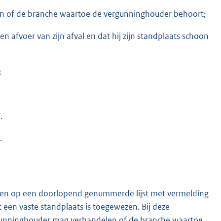
en of de branche waartoe de vergunninghouder behoort;
n afvoer van zijn afval en dat hij zijn standplaats schoon
;
.
.
ven op een doorlopend genummerde lijst met vermelding
een vaste standplaats is toegewezen. Bij deze
ergunninghouder mag verhandelen of de branche waartoe