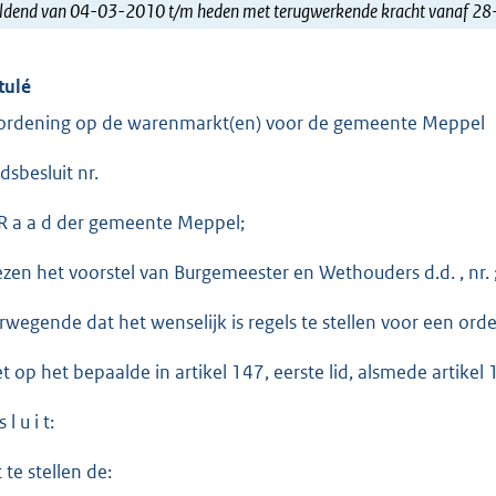
ldend van 04-03-2010 t/m heden met terugwerkende kracht vanaf 2
tulé
ordening op de warenmarkt(en) voor de gemeente Meppel
dsbesluit nr.
R a a d der gemeente Meppel;
ezen het voorstel van Burgemeester en Wethouders d.d. , nr. 
rwegende dat het wenselijk is regels te stellen voor een orde
et op het bepaalde in artikel 147, eerste lid, alsmede artik
 l u i t:
 te stellen de: