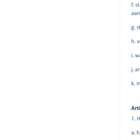
f. 
aan
g. 
h. 
i. 
j. 
k. 
Art
1. 
a. 