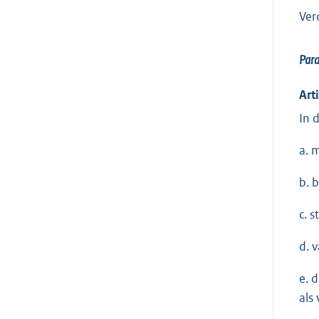
Ver
Par
Art
In 
a. 
b. 
c. 
d. 
e. 
als