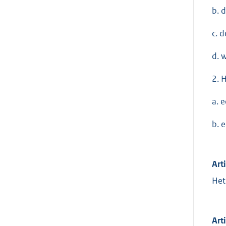
b. 
c. 
d. 
2. 
a. 
b. 
Art
Het
Art