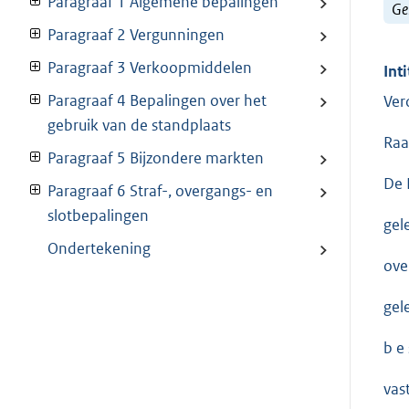
Paragraaf 1 Algemene bepalingen
Ge
Paragraaf 2 Vergunningen
Paragraaf 3 Verkoopmiddelen
Inti
Paragraaf 4 Bepalingen over het
Ver
gebruik van de standplaats
Raa
Paragraaf 5 Bijzondere markten
De 
Paragraaf 6 Straf-, overgangs- en
slotbepalingen
gel
Ondertekening
ove
gel
b e s
vast