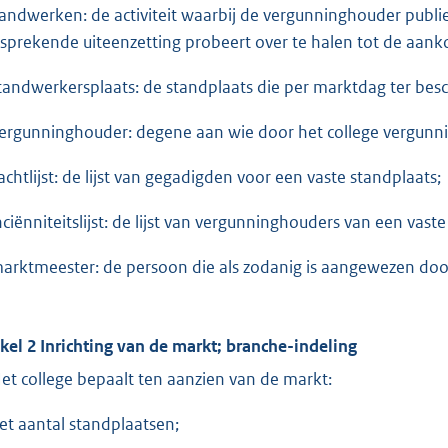
standwerken: de activiteit waarbij de vergunninghouder publ
sprekende uiteenzetting probeert over te halen tot de aanko
standwerkersplaats: de standplaats die per marktdag ter be
vergunninghouder: degene aan wie door het college vergunni
wachtlijst: de lijst van gegadigden voor een vaste standplaats;
anciënniteitslijst: de lijst van vergunninghouders van een vast
marktmeester: de persoon die als zodanig is aangewezen door
ikel 2 Inrichting van de markt; branche-indeling
Het college bepaalt ten aanzien van de markt:
het aantal standplaatsen;