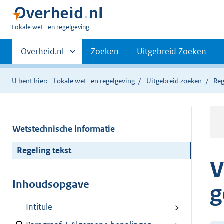
U
Lokale wet- en regelgeving
bent
Primaire
hier:
Andere
Overheid.nl
Zoeken
Uitgebreid Zoeken
sites
navigatie
binnen
U bent hier:
Lokale wet- en regelgeving
Uitgebreid zoeken
Reg
Wetstechnische informatie
Regeling tekst
V
Inhoudsopgave
g
Intitule