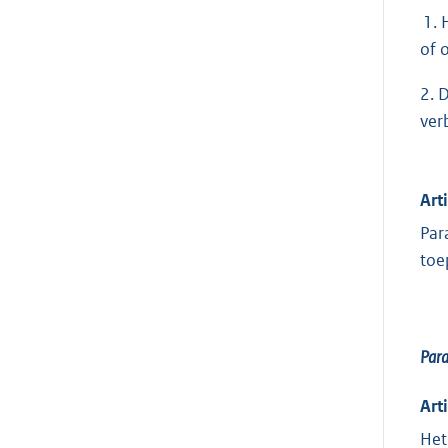
1. 
of 
2. 
ver
Art
Par
toe
Par
Art
Het