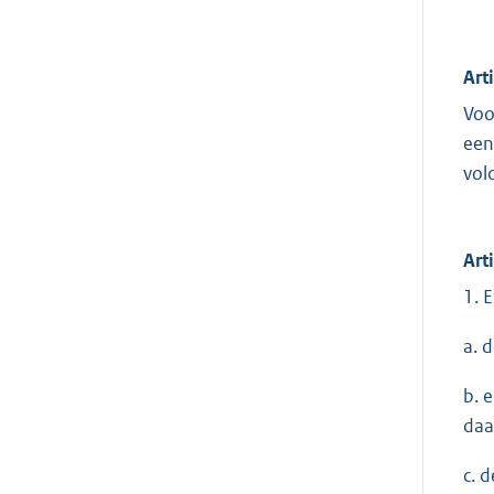
Art
Voo
een
vol
Art
1. 
a. 
b. 
daa
c. 