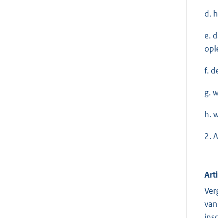
d. 
e. 
opl
f. 
g. 
h. 
2. 
Art
Ver
van
ins