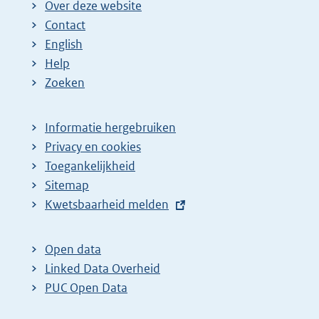
Over deze website
Contact
English
Help
Zoeken
Informatie hergebruiken
Privacy en cookies
Toegankelijkheid
Sitemap
E
Kwetsbaarheid melden
x
t
Open data
e
Linked Data Overheid
r
PUC Open Data
n