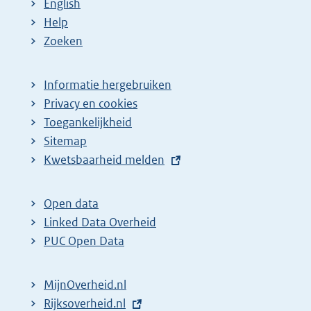
English
Help
Zoeken
Informatie hergebruiken
Privacy en cookies
Toegankelijkheid
Sitemap
E
Kwetsbaarheid melden
x
t
Open data
e
Linked Data Overheid
r
PUC Open Data
n
e
MijnOverheid.nl
l
E
Rijksoverheid.nl
i