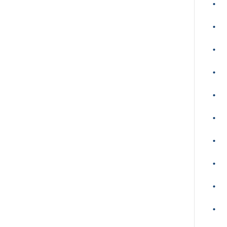
•
•
•
•
•
•
•
•
•
•