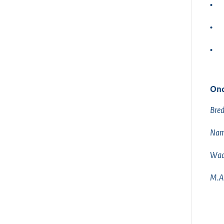
•
•
•
Ond
Bred
Name
Waa
M.A.