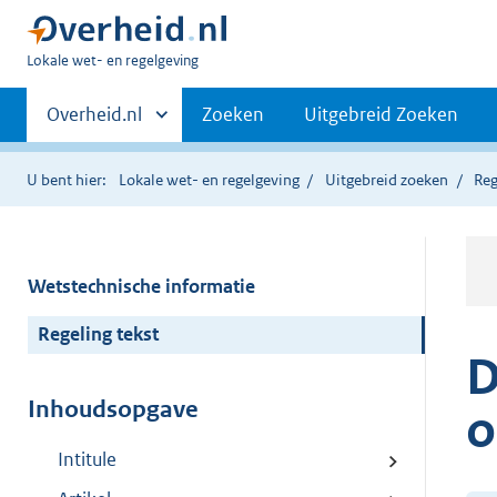
U
Lokale wet- en regelgeving
bent
Primaire
hier:
Andere
Overheid.nl
Zoeken
Uitgebreid Zoeken
sites
navigatie
binnen
U bent hier:
Lokale wet- en regelgeving
Uitgebreid zoeken
Reg
Wetstechnische informatie
Regeling tekst
D
Inhoudsopgave
o
Intitule