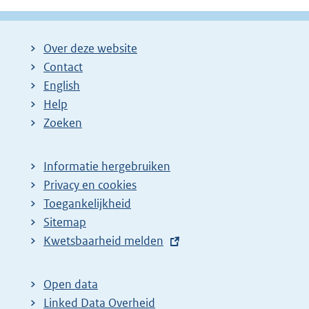
Over deze website
Contact
English
Help
Zoeken
Informatie hergebruiken
Privacy en cookies
Toegankelijkheid
Sitemap
E
Kwetsbaarheid melden
x
t
Open data
e
Linked Data Overheid