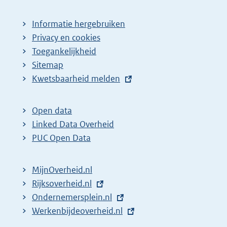
Informatie hergebruiken
Privacy en cookies
Toegankelijkheid
Sitemap
E
Kwetsbaarheid melden
x
t
Open data
e
Linked Data Overheid
r
PUC Open Data
n
e
MijnOverheid.nl
l
E
Rijksoverheid.nl
i
x
E
Ondernemersplein.nl
n
t
x
E
Werkenbijdeoverheid.nl
k
e
t
x