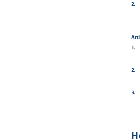
2.
Art
1.
2.
3.
H