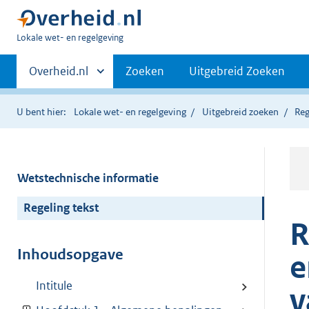
U
Lokale wet- en regelgeving
bent
Primaire
hier:
Andere
Overheid.nl
Zoeken
Uitgebreid Zoeken
sites
navigatie
binnen
U bent hier:
Lokale wet- en regelgeving
Uitgebreid zoeken
Reg
Wetstechnische informatie
Regeling tekst
R
Inhoudsopgave
e
Intitule
v