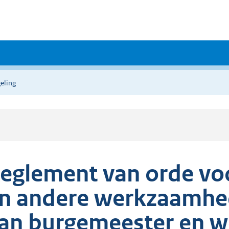
eling
eglement van orde vo
n andere werkzaamhed
an burgemeester en 