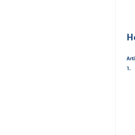
H
Art
1.