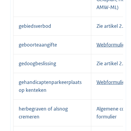
i
AMW-ML)
n
k
:
gebiedsverbod
Zie artikel 2.3
geboorteaangifte
E
Webformulier
x
t
gedoogbeslissing
Zie artikel 2.3
e
r
gehandicaptenparkeerplaats
E
Webformulier
n
op kenteken
x
e
t
l
e
i
herbegraven of alsnog
Algemene conta
r
n
cremeren
formulier
n
k
e