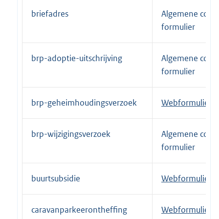
t
briefadres
Algemene conta
e
formulier
r
n
brp-adoptie-uitschrijving
Algemene conta
e
formulier
l
i
n
brp-geheimhoudingsverzoek
E
Webformulier
k
x
:
t
brp-wijzigingsverzoek
Algemene conta
e
formulier
r
n
buurtsubsidie
E
Webformulier
e
x
l
t
i
caravanparkeerontheffing
E
Webformulier
e