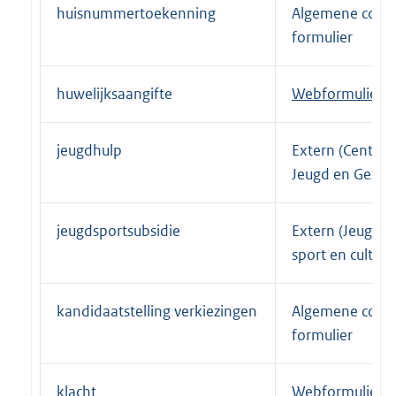
:
huisnummertoekenning
Algemene conta
l
formulier
i
n
k
huwelijksaangifte
E
Webformulier
:
x
t
jeugdhulp
Extern (Centru
e
Jeugd en Gezin)
r
n
jeugdsportsubsidie
Extern (Jeugdf
e
sport en cultuur
l
i
n
kandidaatstelling verkiezingen
Algemene conta
k
formulier
:
klacht
E
Webformulier