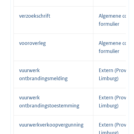
n
i
e
n
verzoekschrift
Algemene conta
l
k
formulier
i
:
n
k
vooroverleg
Algemene conta
:
formulier
vuurwerk
Extern (Provinc
ontbrandingsmelding
Limburg)
vuurwerk
Extern (Provinc
ontbrandingstoestemming
Limburg)
vuurwerkverkoopvergunning
Extern (Provinc
Limburg)