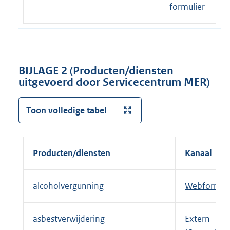
formulier
BIJLAGE 2
(Producten/diensten
uitgevoerd door Servicecentrum MER)
Toon volledige tabel
Producten/diensten
Kanaal
alcoholvergunning
E
Webformuli
x
t
asbestverwijdering
Extern
e