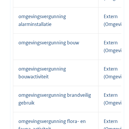
:
omgevingsvergunning
Extern
alarminstallatie
(Omgevings
omgevingsvergunning bouw
Extern
(Omgevings
omgevingsvergunning
Extern
bouwactiviteit
(Omgevings
omgevingsvergunning brandveilig
Extern
gebruik
(Omgevings
omgevingsvergunning flora- en
Extern
fauna-activiteit
(Omgevings