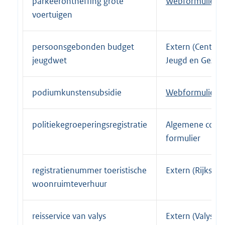
parkeerontheffing grote
E
Webformulier
k
voertuigen
x
:
t
e
persoonsgebonden budget
Extern (Centru
r
jeugdwet
Jeugd en Gezin)
n
e
podiumkunstensubsidie
E
Webformulier
l
x
i
t
n
politiekegroeperingsregistratie
Algemene conta
e
k
formulier
r
:
n
registratienummer toeristische
Extern (Rijksdie
e
woonruimteverhuur
l
i
n
reisservice van valys
Extern (Valys)