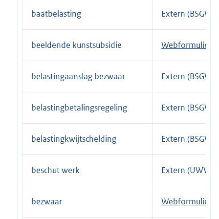
e
i
baatbelasting
Extern (BSGW)
r
n
n
k
beeldende kunstsubsidie
E
Webformulier
e
:
x
l
t
i
belastingaanslag bezwaar
Extern (BSGW)
e
n
r
k
belastingbetalingsregeling
Extern (BSGW)
n
:
e
l
belastingkwijtschelding
Extern (BSGW)
i
n
beschut werk
Extern (UWV)
k
:
bezwaar
E
Webformulier
x