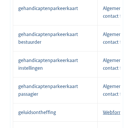
n
gehandicaptenparkeerkaart
Algemene
k
contact for
:
gehandicaptenparkeerkaart
Algemene
bestuurder
contact for
gehandicaptenparkeerkaart
Algemene
instellingen
contact for
gehandicaptenparkeerkaart
Algemene
passagier
contact for
geluidsontheffing
E
Webformuli
x
t