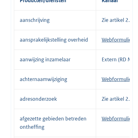
Producten/diensten
Kanaal
aanschrijving
Zie artikel 2.3
aansprakelijkstelling overheid
E
Webformulier
x
t
aanwijzing inzamelaar
Extern (RD Maa
e
r
achternaamwijziging
E
Webformulier
n
x
e
t
l
adresonderzoek
Zie artikel 2.3
e
i
r
n
afgezette gebieden betreden
E
Webformulier
n
k
ontheffing
x
e
:
t
l