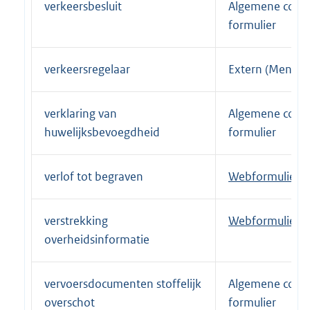
l
verkeersbesluit
Algemene conta
k
e
i
formulier
:
r
n
n
k
verkeersregelaar
Extern (Menswe
e
:
l
i
verklaring van
Algemene conta
n
huwelijksbevoegdheid
formulier
k
:
verlof tot begraven
E
Webformulier
x
t
verstrekking
E
Webformulier
e
overheidsinformatie
x
r
t
n
e
vervoersdocumenten stoffelijk
Algemene conta
e
r
overschot
formulier
l