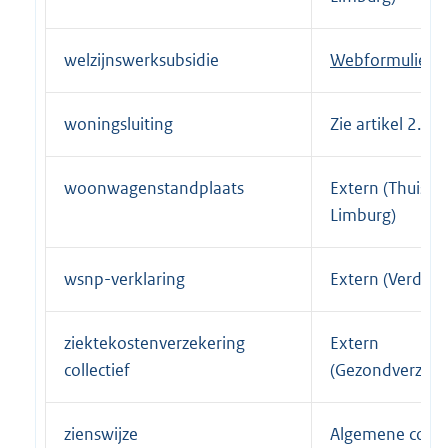
welzijnswerksubsidie
E
Webformulier
x
t
woningsluiting
Zie artikel 2.3
e
r
woonwagenstandplaats
Extern (Thuis in
n
Limburg)
e
l
i
wsnp-verklaring
Extern (Verder)
n
k
ziektekostenverzekering
Extern
:
collectief
(Gezondverzeke
zienswijze
Algemene conta