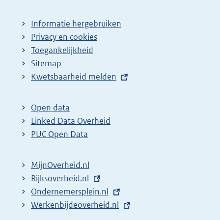
Informatie hergebruiken
Privacy en cookies
Toegankelijkheid
Sitemap
E
Kwetsbaarheid melden
x
t
Open data
e
Linked Data Overheid
r
PUC Open Data
n
e
MijnOverheid.nl
l
E
Rijksoverheid.nl
i
x
E
Ondernemersplein.nl
n
t
x
E
Werkenbijdeoverheid.nl
k
e
t
x