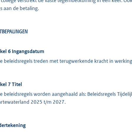
 college verstrekt de vaste tegemoetkoming in één keer. Ook 
ts aan de betaling.
TBEPALINGEN
ikel 6 Ingangsdatum
e beleidsregels treden met terugwerkende kracht in werking
kel 7 Titel
e beleidsregels worden aangehaald als: Beleidsregels Tijdel
rtewaterland 2025 t/m 2027.
ertekening