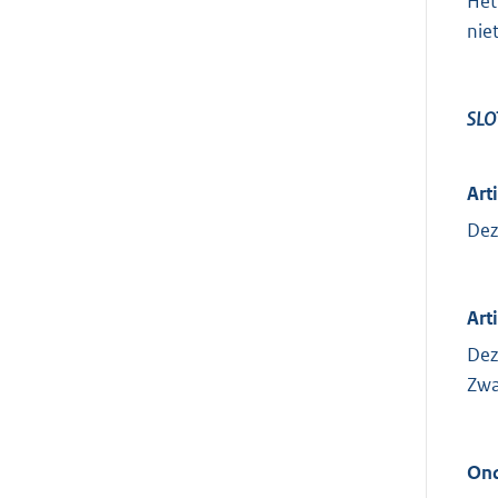
Het
nie
SLO
Art
Dez
Arti
Dez
Zwa
Ond