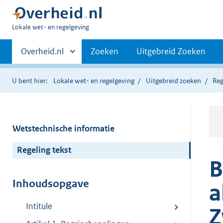
U
Lokale wet- en regelgeving
bent
Primaire
hier:
Andere
Overheid.nl
Zoeken
Uitgebreid Zoeken
sites
navigatie
binnen
U bent hier:
Lokale wet- en regelgeving
Uitgebreid zoeken
Reg
Wetstechnische informatie
Regeling tekst
B
Inhoudsopgave
a
Intitule
Z