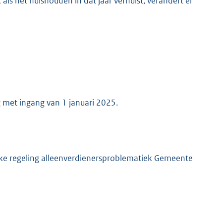
als het huishouden in dat jaar verhuist, verandert er
 met ingang van 1 januari 2025.
ijke regeling alleenverdienersproblematiek Gemeente