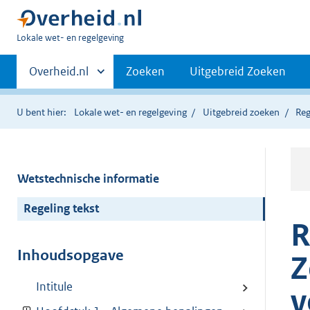
U
Lokale wet- en regelgeving
bent
Primaire
hier:
Andere
Overheid.nl
Zoeken
Uitgebreid Zoeken
sites
navigatie
binnen
U bent hier:
Lokale wet- en regelgeving
Uitgebreid zoeken
Reg
Wetstechnische informatie
Regeling tekst
R
Inhoudsopgave
Z
Intitule
v