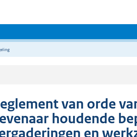
eling
eglement van orde van
evenaar houdende bep
ergaderingen en werk