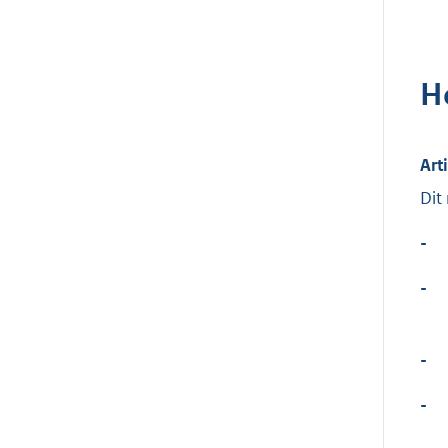
H
Art
Dit
-
-
-
-