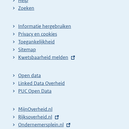
Help
Zoeken
Informatie hergebruiken
Privacy en cookies
Toegankelijkheid
Sitemap
E
Kwetsbaarheid melden
x
t
Open data
e
Linked Data Overheid
r
PUC Open Data
n
e
MijnOverheid.nl
l
E
Rijksoverheid.nl
i
x
E
Ondernemersplein.nl
n