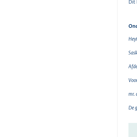
Dit
Ond
Heyt
Sask
Afde
Voo
mr. 
De g