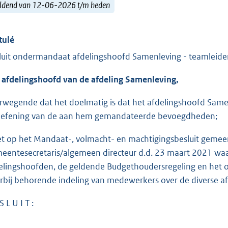
ldend van 12-06-2026 t/m heden
tulé
luit ondermandaat afdelingshoofd Samenleving - teamleider
 afdelingshoofd van de afdeling Samenleving,
rwegende dat het doelmatig is dat het afdelingshoofd Sam
oefening van de aan hem gemandateerde bevoegdheden;
et op het Mandaat-, volmacht- en machtigingsbesluit gemeen
eentesecretaris/algemeen directeur d.d. 23 maart 2021 wa
elingshoofden, de geldende Budgethoudersregeling en het 
rbij behorende indeling van medewerkers over de diverse a
S L U I T :