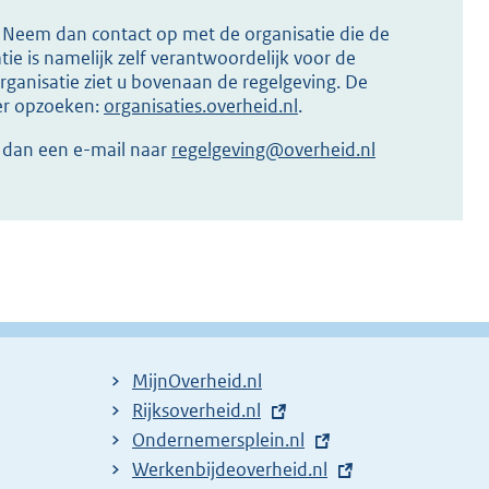
s? Neem dan contact op met de organisatie die de
ie is namelijk zelf verantwoordelijk voor de
ganisatie ziet u bovenaan de regelgeving. De
ier opzoeken:
organisaties.overheid.nl
.
r dan een e-mail naar
regelgeving@overheid.nl
MijnOverheid.nl
E
Rijksoverheid.nl
x
E
Ondernemersplein.nl
t
x
E
Werkenbijdeoverheid.nl