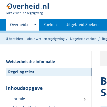
U
Lokale wet- en regelgeving
bent
Primaire
hier:
Andere
Overheid.nl
Zoeken
Uitgebreid Zoeken
sites
navigatie
binnen
U bent hier:
Lokale wet- en regelgeving
Uitgebreid zoeken
Reg
Wetstechnische informatie
Regeling tekst
B
Inhoudsopgave
S
Intitule