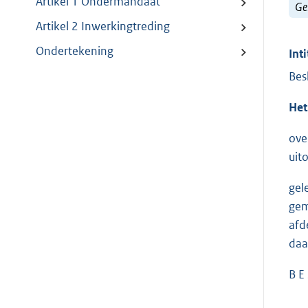
Artikel 1 Ondermandaat
Ge
Artikel 2 Inwerkingtreding
Ondertekening
Inti
Bes
Het
ove
uit
gel
gem
afd
daa
B E 