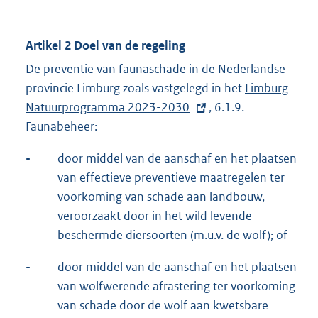
n
e
Artikel 2 Doel van de regeling
l
i
De preventie van faunaschade in de Nederlandse
n
provincie Limburg zoals vastgelegd in het
E
Limburg
k
Natuurprogramma 2023-2030
, 6.1.9.
x
:
Faunabeheer:
t
e
-
door middel van de aanschaf en het plaatsen
r
van effectieve preventieve maatregelen ter
n
voorkoming van schade aan landbouw,
e
veroorzaakt door in het wild levende
l
beschermde diersoorten (m.u.v. de wolf); of
i
n
-
door middel van de aanschaf en het plaatsen
k
van wolfwerende afrastering ter voorkoming
:
van schade door de wolf aan kwetsbare