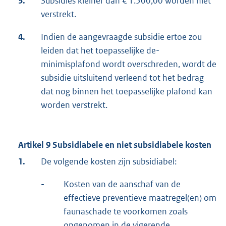
3.
Subsidies kleiner dan € 1.500,00 worden niet
verstrekt.
4.
Indien de aangevraagde subsidie ertoe zou
leiden dat het toepasselijke de-
minimisplafond wordt overschreden, wordt de
subsidie uitsluitend verleend tot het bedrag
dat nog binnen het toepasselijke plafond kan
worden verstrekt.
Artikel 9 Subsidiabele en niet subsidiabele kosten
1.
De volgende kosten zijn subsidiabel:
-
Kosten van de aanschaf van de
effectieve preventieve maatregel(en) om
faunaschade te voorkomen zoals
opgenomen in de vigerende
E