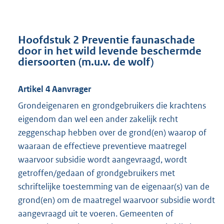
r
n
e
Hoofdstuk 2 Preventie faunaschade
l
door in het wild levende beschermde
diersoorten (m.u.v. de wolf)
i
n
k
Artikel 4 Aanvrager
:
Grondeigenaren en grondgebruikers die krachtens
eigendom dan wel een ander zakelijk recht
zeggenschap hebben over de grond(en) waarop of
waaraan de effectieve preventieve maatregel
waarvoor subsidie wordt aangevraagd, wordt
getroffen/gedaan of grondgebruikers met
schriftelijke toestemming van de eigenaar(s) van de
grond(en) om de maatregel waarvoor subsidie wordt
aangevraagd uit te voeren. Gemeenten of