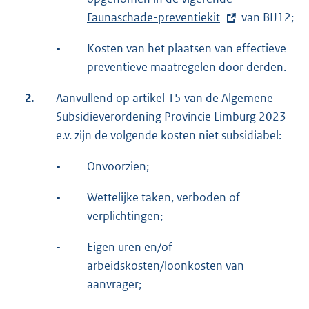
Faunaschade-preventiekit
x
van BIJ12;
t
-
Kosten van het plaatsen van effectieve
e
preventieve maatregelen door derden.
r
n
2.
Aanvullend op artikel 15 van de Algemene
e
Subsidieverordening Provincie Limburg 2023
l
e.v. zijn de volgende kosten niet subsidiabel:
i
-
Onvoorzien;
n
k
-
Wettelijke taken, verboden of
:
verplichtingen;
-
Eigen uren en/of
arbeidskosten/loonkosten van
aanvrager;