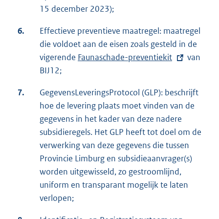
15 december 2023);
6.
Effectieve preventieve maatregel: maatregel
die voldoet aan de eisen zoals gesteld in de
vigerende
E
Faunaschade-preventiekit
van
BIJ12;
x
t
7.
GegevensLeveringsProtocol (GLP): beschrijft
e
hoe de levering plaats moet vinden van de
r
gegevens in het kader van deze nadere
n
subsidieregels. Het GLP heeft tot doel om de
e
verwerking van deze gegevens die tussen
l
Provincie Limburg en subsidieaanvrager(s)
i
worden uitgewisseld, zo gestroomlijnd,
n
uniform en transparant mogelijk te laten
k
verlopen;
: