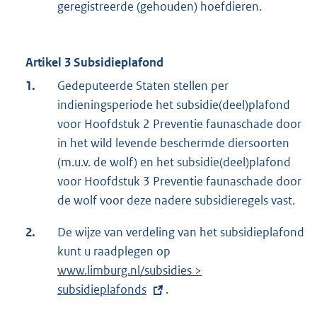
geregistreerde (gehouden) hoefdieren.
Artikel 3 Subsidieplafond
1.
Gedeputeerde Staten stellen per
indieningsperiode het subsidie(deel)plafond
voor Hoofdstuk 2 Preventie faunaschade door
in het wild levende beschermde diersoorten
(m.u.v. de wolf) en het subsidie(deel)plafond
voor Hoofdstuk 3 Preventie faunaschade door
de wolf voor deze nadere subsidieregels vast.
2.
De wijze van verdeling van het subsidieplafond
kunt u raadplegen op
E
www.limburg.nl/subsidies >
x
subsidieplafonds
.
t
e