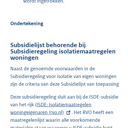
wordt ingetrokken.
Ondertekening
Subsidielijst behorende bij
Subsidieregeling isolatiemaatregelen
woningen
Naast de genoemde voorwaarden in de
Subsidieregeling voor isolatie van eigen woningen
zijn de criteria van deze Subsidielijst van toepassing
Deze subsidieregeling sluit aan bij de ISDE-subsidie
van het rijk
E
(ISDE: Isolatiemaatregelen
woningeigenaren (rvo.nl)
x
. Het RVO heeft een
maatregelenlijst waarin alle voorkomende
t
materialen staan waarvoor u ISDE-subsidie kunt
e