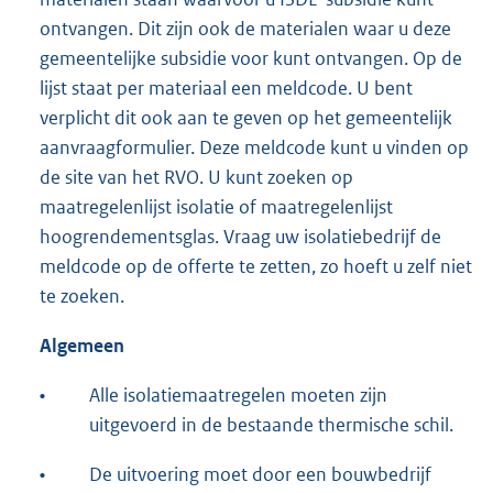
ontvangen. Dit zijn ook de materialen waar u deze
r
gemeentelijke subsidie voor kunt ontvangen. Op de
n
lijst staat per materiaal een meldcode. U bent
e
verplicht dit ook aan te geven op het gemeentelijk
l
aanvraagformulier. Deze meldcode kunt u vinden op
i
de site van het RVO. U kunt zoeken op
n
maatregelenlijst isolatie of maatregelenlijst
k
hoogrendementsglas. Vraag uw isolatiebedrijf de
:
meldcode op de offerte te zetten, zo hoeft u zelf niet
te zoeken.
Algemeen
•
Alle isolatiemaatregelen moeten zijn
uitgevoerd in de bestaande thermische schil.
•
De uitvoering moet door een bouwbedrijf