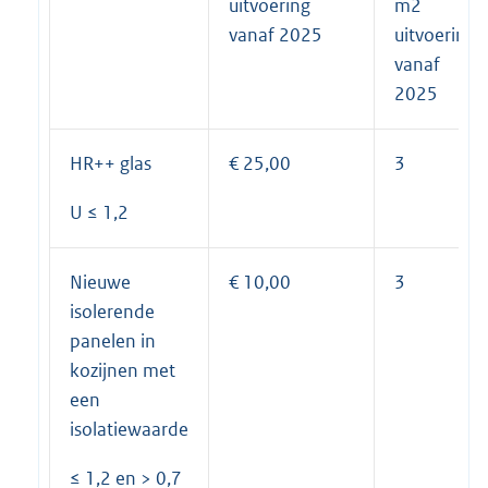
uitvoering
m2
vanaf 2025
uitvoering
vanaf
2025
HR++ glas
€ 25,00
3
U ≤ 1,2
Nieuwe
€ 10,00
3
isolerende
panelen in
kozijnen met
een
isolatiewaarde
≤ 1,2 en > 0,7