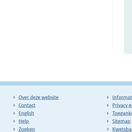
Over deze website
Informat
Contact
Privacy 
English
Toeganke
Help
Sitemap
Zoeken
E
Kwetsba