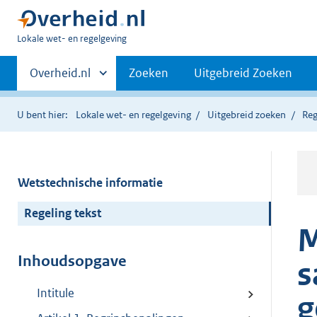
U
Lokale wet- en regelgeving
bent
Primaire
hier:
Andere
Overheid.nl
Zoeken
Uitgebreid Zoeken
sites
navigatie
binnen
U bent hier:
Lokale wet- en regelgeving
Uitgebreid zoeken
Reg
Wetstechnische informatie
Regeling tekst
M
Inhoudsopgave
s
Intitule
g