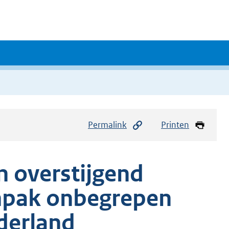
Permalink
Printen
 overstijgend
npak onbegrepen
derland