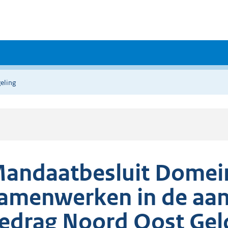
eling
andaatbesluit Domein
amenwerken in de aa
edrag Noord Oost Gel