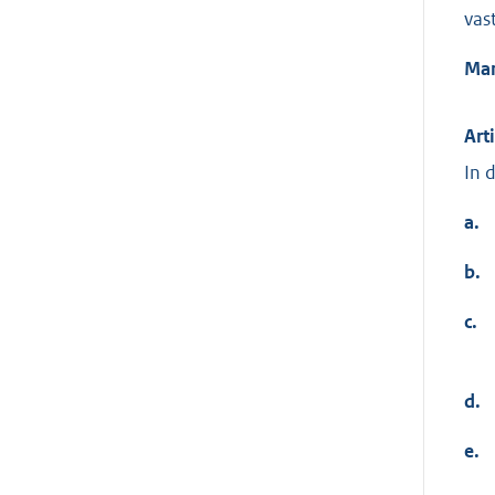
vas
Man
Art
In 
a.
b.
c.
d.
e.