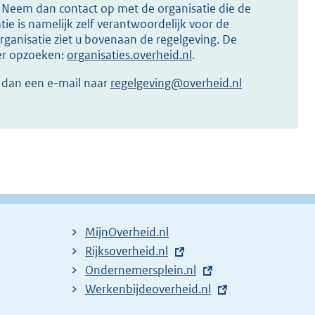
s? Neem dan contact op met de organisatie die de
ie is namelijk zelf verantwoordelijk voor de
ganisatie ziet u bovenaan de regelgeving. De
ier opzoeken:
organisaties.overheid.nl
.
r dan een e-mail naar
regelgeving@overheid.nl
MijnOverheid.nl
E
Rijksoverheid.nl
x
E
Ondernemersplein.nl
t
x
E
Werkenbijdeoverheid.nl
e
t
x