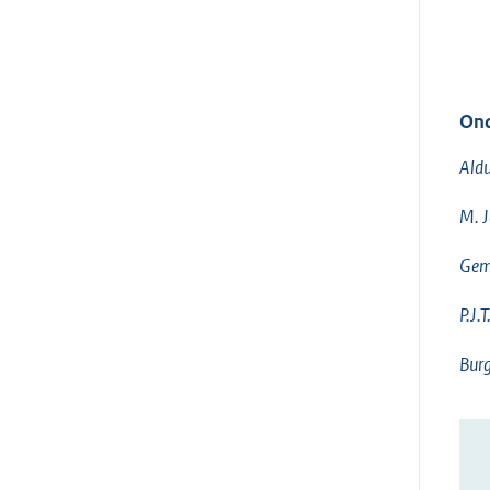
Ond
Aldu
M. J
Geme
P.J.
Bur