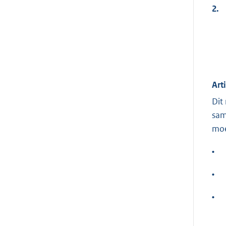
2.
Art
Dit
sam
moe
•
•
•