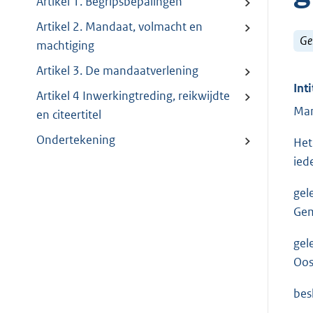
Artikel 1. Begripsbepalingen
Artikel 2. Mandaat, volmacht en
Ge
machtiging
Artikel 3. De mandaatverlening
Inti
Artikel 4 Inwerkingtreding, reikwijdte
Man
en citeertitel
Ondertekening
Het
ied
gel
Gem
gel
Oos
bes