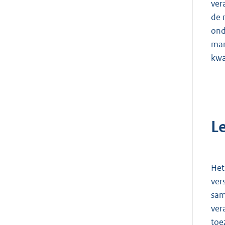
ver
de 
ond
man
kwal
L
Het
ver
sam
ver
toe