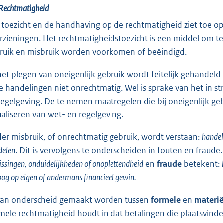
Rechtmatigheid
 toezicht en de handhaving op de rechtmatigheid ziet toe o
rzieningen. Het rechtmatigheidstoezicht is een middel om te
ruik en misbruik worden voorkomen of beëindigd.
 het plegen van oneigenlijk gebruik wordt feitelijk gehandel
e handelingen niet onrechtmatig. Wel is sprake van het in st
regelgeving. De te nemen maatregelen die bij oneigenlijk gebr
ualiseren van wet- en regelgeving.
er misbruik, of onrechtmatig gebruik, wordt verstaan:
handel
delen
. Dit is vervolgens te onderscheiden in fouten en fraude
issingen, onduidelijkheden of onoplettendheid
en
fraude
betekent:
oog op eigen of andermans financieel gewin.
kan onderscheid gemaakt worden tussen
formele
en
materië
mele rechtmatigheid houdt in dat betalingen die plaatsvind