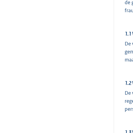
de 
fra
1.1
De 
gem
maa
1.2
De 
reg
per
1.3