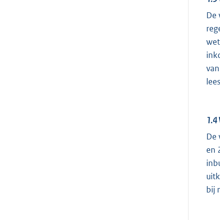
De 
reg
wet
ink
van
lee
1.4
De 
en 
inb
uit
bij