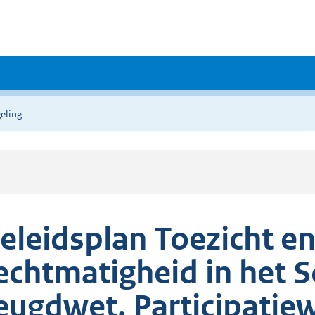
eling
eleidsplan Toezicht e
echtmatigheid in het
eugdwet, Participatie