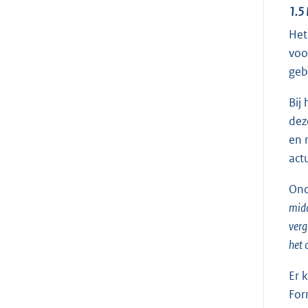
1.5
Het
voo
geb
Bij
dez
en 
act
Ond
mid
verg
het 
Er 
For