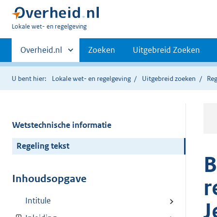
U
Lokale wet- en regelgeving
bent
Primaire
hier:
Andere
Overheid.nl
Zoeken
Uitgebreid Zoeken
sites
navigatie
binnen
U bent hier:
Lokale wet- en regelgeving
Uitgebreid zoeken
Reg
Wetstechnische informatie
Regeling tekst
B
Inhoudsopgave
r
Intitule
J