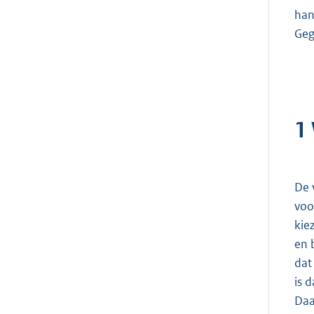
han
Geg
1
De 
voo
kie
en 
dat
is 
Daa