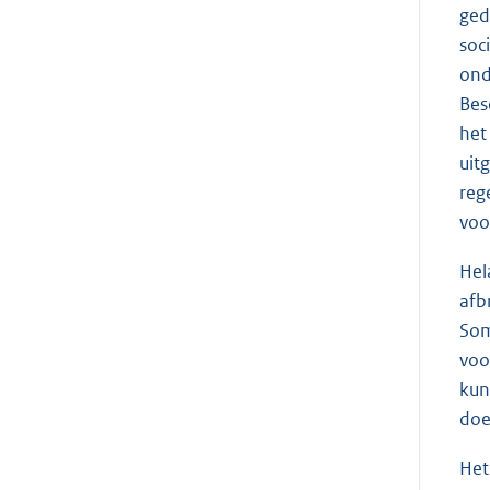
ged
soc
ond
Bes
het
uit
reg
voo
Hel
afb
Som
voo
kun
doe
Het