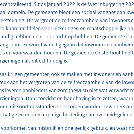
ecentraliseerd. Sinds januari 2022 is de Wet Inburgering 20
iaal domein. De gemeente biedt een sociaal vangnet aan kwe
ersteuning. Dit vergroot de zelfredzaamheid van inwoners e
chikbare middelen voor uitkeringen en maatschappelijke on
 nodig hebben en er ook recht op hebben. De gemeente is da
gangspunt. Er wordt vanuit gegaan dat inwoners en aanbieders
els en voorwaarden houden. De gemeente Oosterhout heeft
rzieningen als dit echt nodig is.
aas krijgen gemeenten ook te maken met inwoners en aanb
reuk aan het vergroten van de zelfredzaamheid van de inwon
s leveren aanbieders van zorg (bewust) niet wat verwacht 
rzieningen. Door toezicht en handhaving in te zetten, waarbi
nen dit soort misstanden voorkomen worden. Inwoners moet
lmatige en een rechtmatige besteding van overheidsgelden.
 voorkomen van misbruik en oneigenlijk gebruik, en waar no