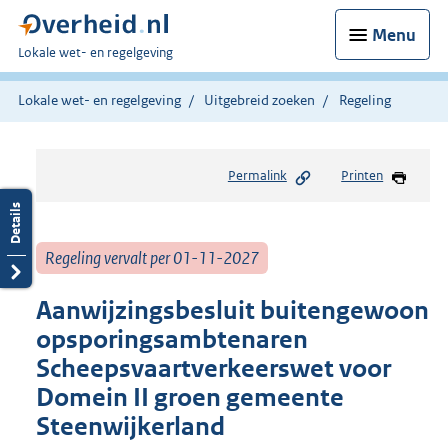
Menu
U
Lokale wet- en regelgeving
bent
hier:
Lokale wet- en regelgeving
Uitgebreid zoeken
Regeling
Permalink
Printen
Regeling vervalt per 01-11-2027
Aanwijzingsbesluit buitengewoon
opsporingsambtenaren
Scheepsvaartverkeerswet voor
Domein II groen gemeente
Steenwijkerland