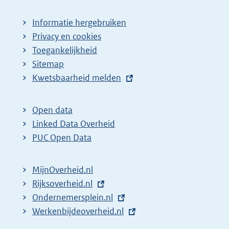
Informatie hergebruiken
Privacy en cookies
Toegankelijkheid
Sitemap
E
Kwetsbaarheid melden
x
t
Open data
e
Linked Data Overheid
r
PUC Open Data
n
e
MijnOverheid.nl
l
E
Rijksoverheid.nl
i
x
E
Ondernemersplein.nl
n
t
x
E
Werkenbijdeoverheid.nl
k
e
t
x