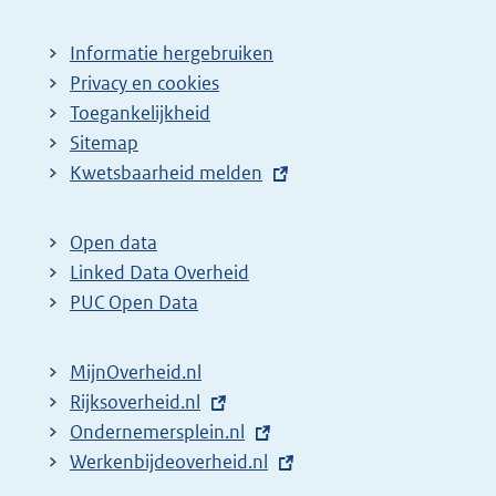
Informatie hergebruiken
Privacy en cookies
Toegankelijkheid
Sitemap
E
Kwetsbaarheid melden
x
t
Open data
e
Linked Data Overheid
r
PUC Open Data
n
e
MijnOverheid.nl
l
E
Rijksoverheid.nl
i
x
E
Ondernemersplein.nl
n
t
x
E
Werkenbijdeoverheid.nl
k
e
t
x